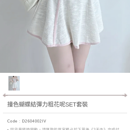
撞色蝴蝶結彈力粗花呢SET套裝
Code : D2604002IV
• 因貨量隨時變動，請匯款的買家務必於下單後《3天內》完成付