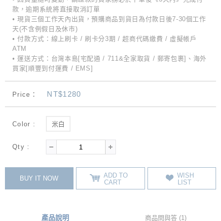
款，逾期系統將直接取消訂單
• 現貨三個工作天內出貨，預購商品到貨日為付款日後7-30個工作
天(不含例假日及休市)
• 付款方式：線上刷卡 / 刷卡分3期 / 超商代碼繳費 / 虛擬帳戶
ATM
• 運送方式：台灣本島[宅配通 / 711&全家取貨 / 郵寄包裹]、海外
買家[順豐到付運費 / EMS]
NT$1280
Price：
Color :
米白
Qty :
ADD TO
WISH
BUY IT NOW
CART
LIST
產品說明
商品問與答 (1)