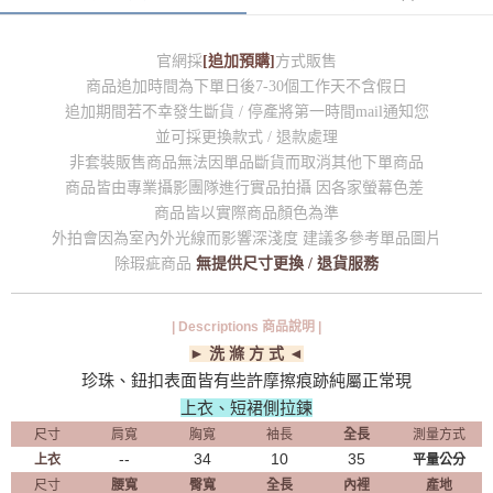
官網採
[追加預購]
方式販售
商品追加時間為下單日後7-30個工作天不含假日
追加期間若不幸發生斷貨 / 停產將第一時間mail通知您
並可採更換款式 / 退款處理
非套裝販售商品無法因單品斷貨而取消其他下單商品
商品皆由專業攝影團隊進行實品拍攝 因各家螢幕色差
商品皆以實際商品顏色為準
外拍會因為室內外光線而影響深淺度 建議多參考單品圖片
除瑕疵商品
無提供尺寸更換 / 退貨服務
| Descriptions 商品說明 |
► 洗 滌 方 式 ◄
珍珠、鈕扣表面皆有些許摩擦痕跡純屬正常現
上衣、短裙側拉鍊
尺寸
肩寬
胸寬
袖長
全長
測量方式
--
34
10
35
上衣
平量公分
尺寸
腰寬
臀寬
全長
內裡
產地