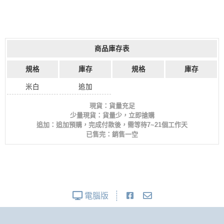
商品庫存表
規格
庫存
規格
庫存
米白
追加
現貨：貨量充足
少量現貨：貨量少，立即搶購
追加：追加預購，完成付款後，需等待7~21個工作天
已售完：銷售一空
電腦版