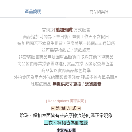
產品說明
商品問與答
官網採
[追加預購]
方式販售
商品追加時間為下單日後7-30個工作天不含假日
追加期間若不幸發生斷貨 / 停產將第一時間mail通知您
並可採更換款式 / 退款處理
非套裝販售商品無法因單品斷貨而取消其他下單商品
商品皆由專業攝影團隊進行實品拍攝 因各家螢幕色差
商品皆以實際商品顏色為準
外拍會因為室內外光線而影響深淺度 建議多參考單品圖片
除瑕疵商品
無提供尺寸更換 / 退貨服務
| Descriptions 商品說明 |
► 洗 滌 方 式 ◄
珍珠、鈕扣表面皆有些許摩擦痕跡純屬正常現象
上衣、褲裙皆為側拉鍊
小安Pick-藍