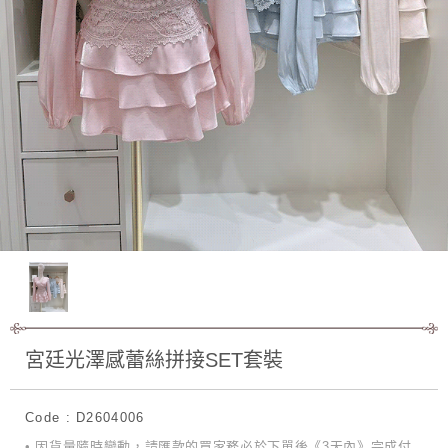
宮廷光澤感蕾絲拼接SET套裝
Code : D2604006
• 因貨量隨時變動，請匯款的買家務必於下單後《3天內》完成付