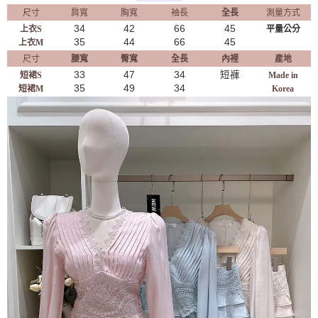
尺寸
肩寬
胸寬
袖長
全長
測量方式
34
42
66
45
上衣S
平量公分
35
44
66
45
上衣M
尺寸
腰寬
臀寬
全長
內裡
產地
33
47
34
短褲
短裙S
Made in
35
49
34
短裙M
Korea