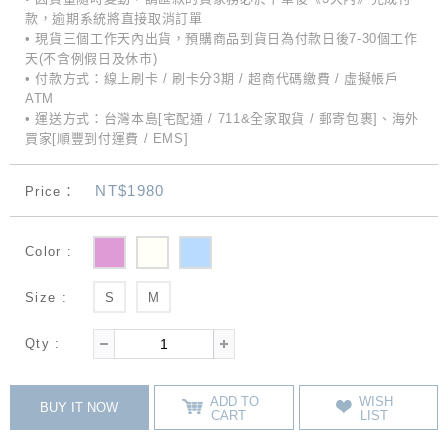
款，逾期系統將直接取消訂單
• 現貨三個工作天內出貨，預購商品到貨日為付款日後7-30個工作
天(不含例假日及休市)
• 付款方式：線上刷卡 / 刷卡分3期 / 超商代碼繳費 / 虛擬帳戶
ATM
• 運送方式：台灣本島[宅配通 / 711&全家取貨 / 郵寄包裹]、海外
買家[順豐到付運費 / EMS]
NT$1980
Price：
Color :
Size :
S
M
Qty :
ADD TO
WISH
BUY IT NOW
CART
LIST