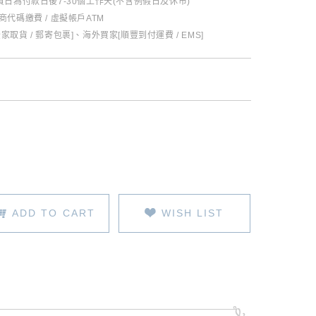
日為付款日後7-30個工作天(不含例假日及休市)
超商代碼繳費 / 虛擬帳戶ATM
全家取貨 / 郵寄包裹]、海外買家[順豐到付運費 / EMS]
ADD TO CART
WISH LIST