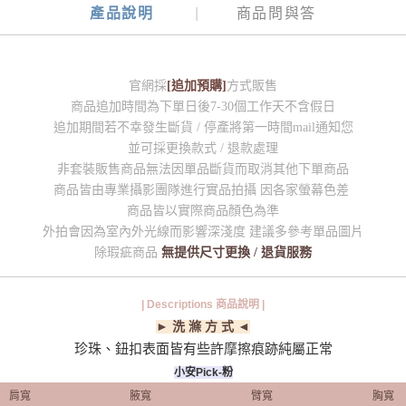
產品說明
商品問與答
官網採
[追加預購]
方式販售
商品追加時間為下單日後7-30個工作天不含假日
追加期間若不幸發生斷貨 / 停產將第一時間mail通知您
並可採更換款式 / 退款處理
非套裝販售商品無法因單品斷貨而取消其他下單商品
商品皆由專業攝影團隊進行實品拍攝 因各家螢幕色差
商品皆以實際商品顏色為準
外拍會因為室內外光線而影響深淺度 建議多參考單品圖片
除瑕疵商品
無提供尺寸更換 / 退貨服務
| Descriptions 商品說明 |
► 洗 滌 方 式 ◄
珍珠、鈕扣表面皆有些許摩擦痕跡純屬正常
小安Pick-粉
肩寬
腋寬
臂寬
胸寬