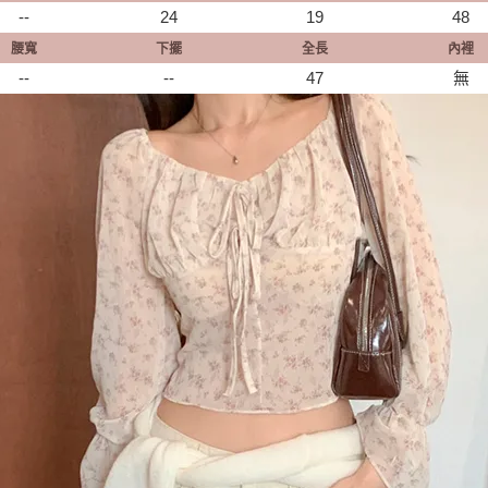
--
24
19
48
腰寬
下擺
全長
內裡
--
--
47
無