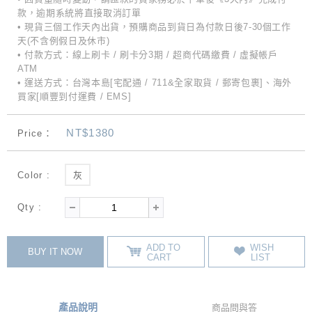
款，逾期系統將直接取消訂單
• 現貨三個工作天內出貨，預購商品到貨日為付款日後7-30個工作
天(不含例假日及休市)
• 付款方式：線上刷卡 / 刷卡分3期 / 超商代碼繳費 / 虛擬帳戶
ATM
• 運送方式：台灣本島[宅配通 / 711&全家取貨 / 郵寄包裹]、海外
買家[順豐到付運費 / EMS]
NT$1380
Price：
Color :
灰
Qty :
ADD TO
WISH
BUY IT NOW
CART
LIST
產品說明
商品問與答