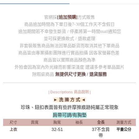
官網採
[追加預購]
方式販售
商品追加時間為下單日後7-30個工作天不含假日
追加期間若不幸發生斷貨 / 停產將第一時間mail通知您
並可採更換款式 / 退款處理
非套裝販售商品無法因單品斷貨而取消其他下單商品
商品皆由專業攝影團隊進行實品拍攝 因各家螢幕色差
商品皆以實際商品顏色為準
外拍會因為室內外光線而影響深淺度 建議多參考單品圖片
除瑕疵商品
無提供尺寸更換 / 退貨服務
| Descriptions 商品說明 |
► 洗 滌 方 式 ◄
珍珠、鈕扣表面皆有些許摩擦痕跡純屬正常現象
肩帶可調/有胸墊
尺寸
肩寬
胸寬
袖長
全長
測量方式
32-51
37不含肩
上衣
平量公分
帶