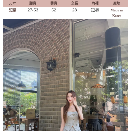
尺寸
腰寬
臀寬
全長
內裡
產地
27-53
52
28
短褲
短裙
Made in
Korea