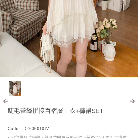
睫毛蕾絲拼接百褶層上衣+褲裙SET
Code : D2606010IV
• 因貨量隨時變動，請匯款的買家務必於下單後《3天內》完成付