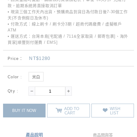
款，逾期系統將直接取消訂單
• 現貨三個工作天內出貨，預購商品到貨日為付款日後7-30個工作
天(不含例假日及休市)
• 付款方式：線上刷卡 / 刷卡分3期 / 超商代碼繳費 / 虛擬帳戶
ATM
• 運送方式：台灣本島[宅配通 / 711&全家取貨 / 郵寄包裹]、海外
買家[順豐到付運費 / EMS]
NT$1280
Price：
Color :
米白
Qty :
ADD TO
WISH
BUY IT NOW
CART
LIST
產品說明
商品問與答