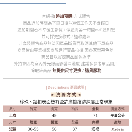
官網採
[追加預購]
方式販售
商品追加時間為下單日後7-30個工作天不含假日
追加期間若不幸發生斷貨 / 停產將第一時間mail通知您
並可採更換款式 / 退款處理
非套裝販售商品無法因單品斷貨而取消其他下單商品
商品皆由專業攝影團隊進行實品拍攝 因各家螢幕色差
商品皆以實際商品顏色為準
外拍會因為室內外光線而影響深淺度 建議多參考單品圖片
除瑕疵商品
無提供尺寸更換 / 退貨服務
| Descriptions 商品說明 |
► 洗 滌 方 式 ◄
珍珠、鈕扣表面皆有些許摩擦痕跡純屬正常現象
尺寸
肩寬
胸寬
袖長
全長
測量方式
49
71
上衣
平量公分
尺寸
腰寬
臀寬
全長
內裡
產地
30-53
56
37
短褲
短裙
Made in