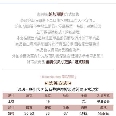
官網採
[追加預購]
方式販售
商品追加時間為下單日後7-30個工作天不含假日
追加期間若不幸發生斷貨 / 停產將第一時間mail通知您
並可採更換款式 / 退款處理
非套裝販售商品無法因單品斷貨而取消其他下單商品
商品皆由專業攝影團隊進行實品拍攝 因各家螢幕色差
商品皆以實際商品顏色為準
外拍會因為室內外光線而影響深淺度 建議多參考單品圖片
除瑕疵商品
無提供尺寸更換 / 退貨服務
| Descriptions 商品說明 |
► 洗 滌 方 式 ◄
珍珠、鈕扣表面皆有些許摩擦痕跡純屬正常現象
尺寸
肩寬
胸寬
袖長
全長
測量方式
49
71
上衣
平量公分
尺寸
腰寬
臀寬
全長
內裡
產地
30-53
56
37
短褲
短裙
Made in