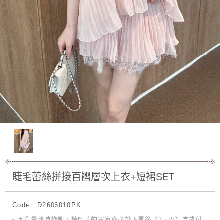
睫毛蕾絲拼接百褶層次上衣+短裙SET
Code : D2606010PK
• 因貨量隨時變動，請匯款的買家務必於下單後《3天內》完成付