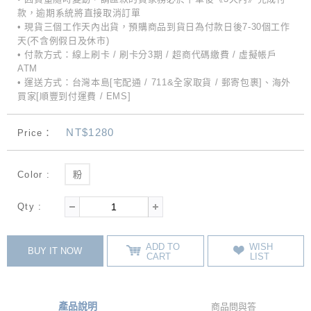
款，逾期系統將直接取消訂單
• 現貨三個工作天內出貨，預購商品到貨日為付款日後7-30個工作
天(不含例假日及休市)
• 付款方式：線上刷卡 / 刷卡分3期 / 超商代碼繳費 / 虛擬帳戶
ATM
• 運送方式：台灣本島[宅配通 / 711&全家取貨 / 郵寄包裹]、海外
買家[順豐到付運費 / EMS]
NT$1280
Price：
Color :
粉
Qty :
ADD TO
WISH
BUY IT NOW
CART
LIST
產品說明
商品問與答