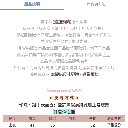
產品說明
商品問與答
官網採
[追加預購]
方式販售
商品追加時間為下單日後7-30個工作天不含假日
追加期間若不幸發生斷貨 / 停產將第一時間mail通知您
並可採更換款式 / 退款處理
非套裝販售商品無法因單品斷貨而取消其他下單商品
商品皆由專業攝影團隊進行實品拍攝 因各家螢幕色差
商品皆以實際商品顏色為準
外拍會因為室內外光線而影響深淺度 建議多參考單品圖片
除瑕疵商品
無提供尺寸更換 / 退貨服務
| Descriptions 商品說明 |
► 洗 滌 方 式 ◄
珍珠、鈕扣表面皆有些許摩擦痕跡純屬正常現象
針織彈性佳
尺寸
肩寬
胸寬
袖長
全長
測量方式
41
35
52
上衣
平量公分