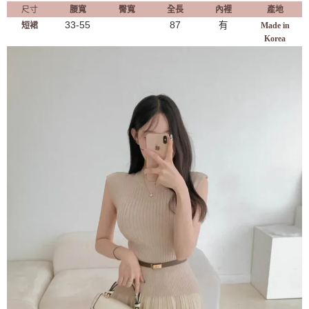
尺寸
腰寬
臀寬
全長
內裡
產地
33-55
87
有
短裙
Made in
Korea