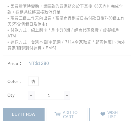
• 因貨量隨時變動，請匯款的買家務必於下單後《3天內》完成付
款，逾期系統將直接取消訂單
• 現貨三個工作天內出貨，預購商品到貨日為付款日後7-30個工作
天(不含例假日及休市)
• 付款方式：線上刷卡 / 刷卡分3期 / 超商代碼繳費 / 虛擬帳戶
ATM
• 運送方式：台灣本島[宅配通 / 711&全家取貨 / 郵寄包裹]、海外
買家[順豐到付運費 / EMS]
NT$1280
Price：
Color :
杏
Qty :
ADD TO
WISH
BUY IT NOW
CART
LIST