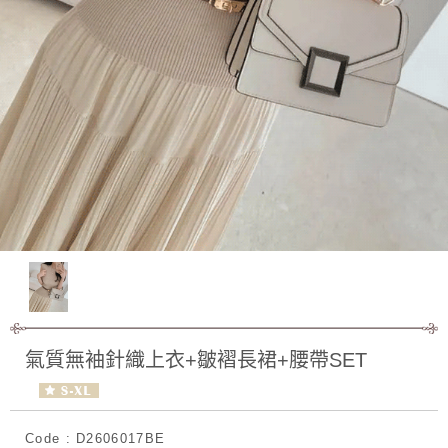
氣質無袖針織上衣+皺褶長裙+腰帶SET
Code : D2606017BE