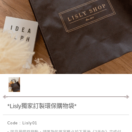
*Lisly獨家訂製環保購物袋*
Code : Lisly01
• 因貨量隨時變動，請匯款的買家務必於下單後《3天內》完成付