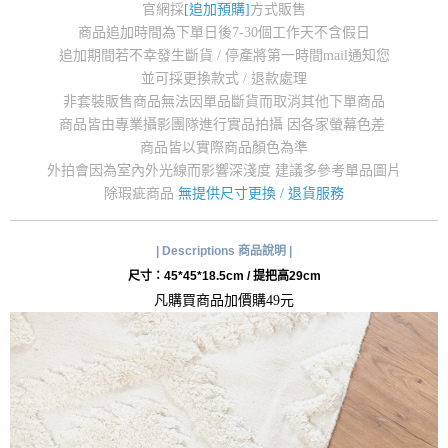
官網採
[追加預購]
方式販售
商品追加時間為下單日後7-30個工作天不含假日
追加期間若不幸發生斷貨 / 停產將第一時間mail通知您
並可採更換款式 / 退款處理
非套裝販售商品無法因單品斷貨而取消其他下單商品
商品皆由專業攝影團隊進行實品拍攝 因各家螢幕色差
商品皆以實際商品顏色為準
外拍會因為室內外光線而影響深淺度 建議多參考單品圖片
除瑕疵商品
無提供尺寸更換 / 退貨服務
| Descriptions 商品說明 |
尺寸：45*45*18.5cm / 提把高29cm
凡購買商品加價購49元