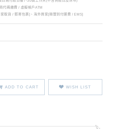
日為付款日後7-30個工作天(不含例假日及休市)
超商代碼繳費 / 虛擬帳戶ATM
全家取貨 / 郵寄包裹]、海外買家[順豐到付運費 / EMS]
ADD TO CART
WISH LIST