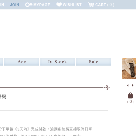
0
短襪
﹝
0
﹞
必於下單後《3天內》完成付款，逾期系統將直接取消訂單