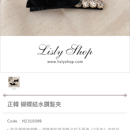
正韓 蝴蝶結水鑽髮夾
Code : H2310099
• 因貨量隨時變動，請匯款的買家務必於下單後《3天內》完成付