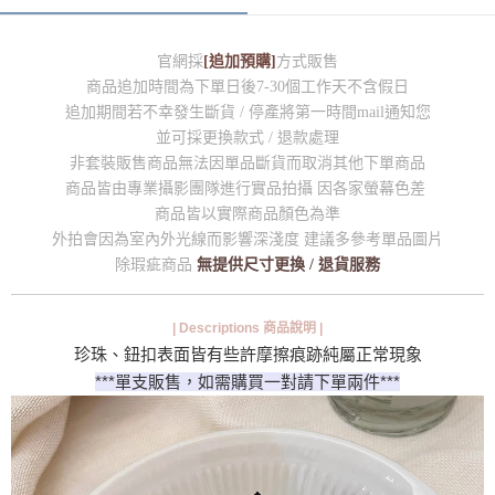
官網採
[追加預購]
方式販售
商品追加時間為下單日後7-30個工作天不含假日
追加期間若不幸發生斷貨 / 停產將第一時間mail通知您
並可採更換款式 / 退款處理
非套裝販售商品無法因單品斷貨而取消其他下單商品
商品皆由專業攝影團隊進行實品拍攝 因各家螢幕色差
商品皆以實際商品顏色為準
外拍會因為室內外光線而影響深淺度 建議多參考單品圖片
除瑕疵商品
無提供尺寸更換 / 退貨服務
| Descriptions 商品說明 |
珍珠、鈕扣表面皆有些許摩擦痕跡純屬正常現象
***單支販售，如需購買一對請下單兩件***