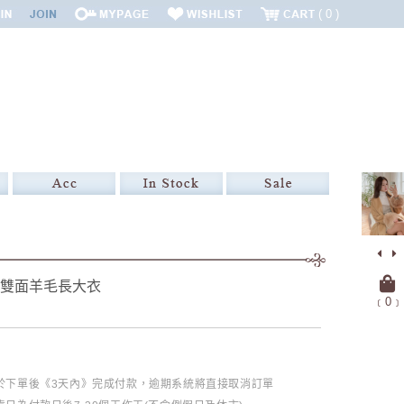
0
袖雙面羊毛長大衣
﹝
0
﹞
必於下單後《3天內》完成付款，逾期系統將直接取消訂單