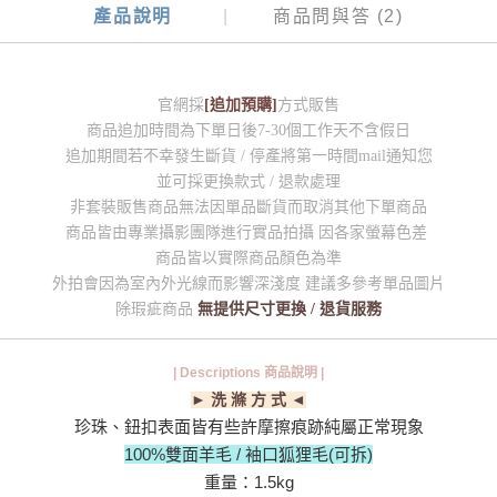
產品說明
商品問與答 (2)
官網採
[追加預購]
方式販售
商品追加時間為下單日後7-30個工作天不含假日
追加期間若不幸發生斷貨 / 停產將第一時間mail通知您
並可採更換款式 / 退款處理
非套裝販售商品無法因單品斷貨而取消其他下單商品
商品皆由專業攝影團隊進行實品拍攝 因各家螢幕色差
商品皆以實際商品顏色為準
外拍會因為室內外光線而影響深淺度 建議多參考單品圖片
除瑕疵商品
無提供尺寸更換 / 退貨服務
| Descriptions 商品說明 |
► 洗 滌 方 式 ◄
珍珠、鈕扣表面皆有些許摩擦痕跡純屬正常現象
100%雙面羊毛 / 袖口狐狸毛(可拆)
重量：1.5kg