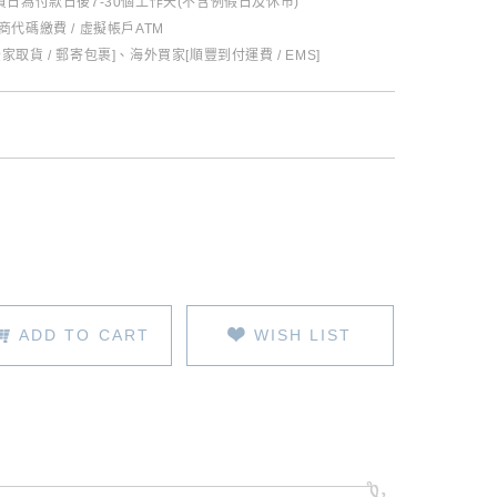
日為付款日後7-30個工作天(不含例假日及休市)
超商代碼繳費 / 虛擬帳戶ATM
全家取貨 / 郵寄包裹]、海外買家[順豐到付運費 / EMS]
ADD TO CART
WISH LIST