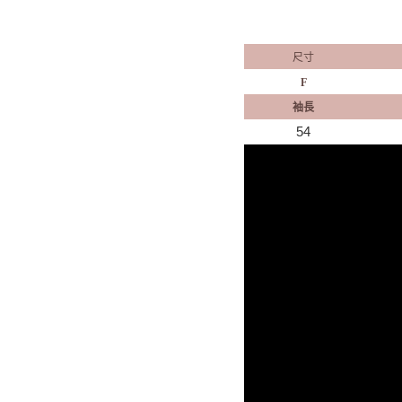
尺寸
F
袖長
54