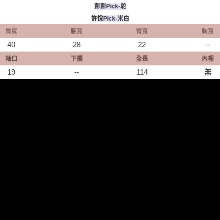
彭彭Pick-駝
許悅Pick-米白
肩寬
腋寬
臂寬
胸寬
40
28
22
--
袖口
下擺
全長
內裡
19
--
114
無