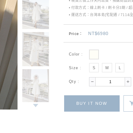
• 現貨三個工作天內出貨，預購商品到貨
• 付款方式：線上刷卡 / 刷卡分3期 / 
• 運送方式：台灣本島[宅配通 / 711&
NT$6980
Price：
Color :
Size :
S
M
L
Qty :
BUY IT NOW