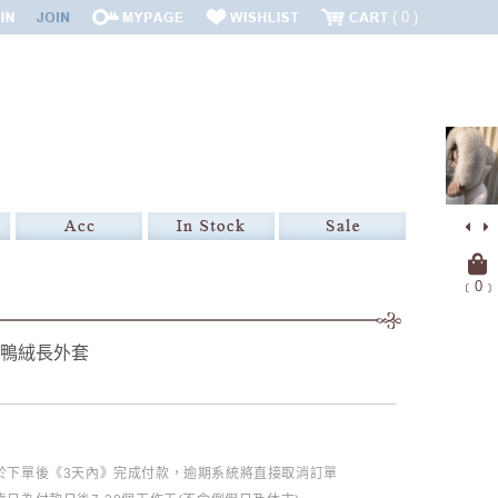
0
﹝
0
﹞
白鴨絨長外套
必於下單後《3天內》完成付款，逾期系統將直接取消訂單