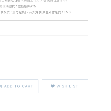
日為付款日後7-30個工作天(不含例假日及休市)
超商代碼繳費 / 虛擬帳戶ATM
全家取貨 / 郵寄包裹]、海外買家[順豐到付運費 / EMS]
ADD TO CART
WISH LIST