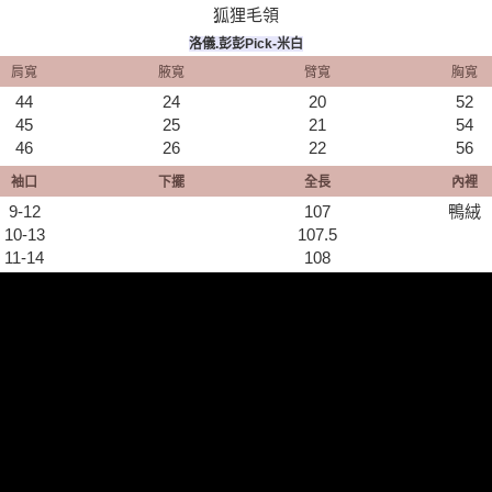
狐狸毛領
洛儀.彭彭Pick-米白
肩寬
腋寬
臂寬
胸寬
44
24
20
52
45
25
21
54
46
26
22
56
袖口
下擺
全長
內裡
9-12
107
鴨絨
10-13
107.5
11-14
108