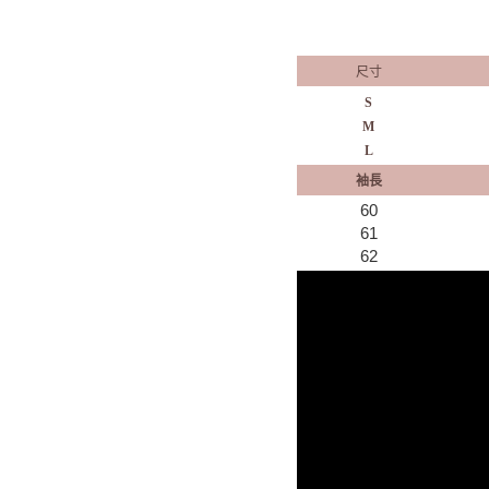
尺寸
S
M
L
袖長
60
61
62