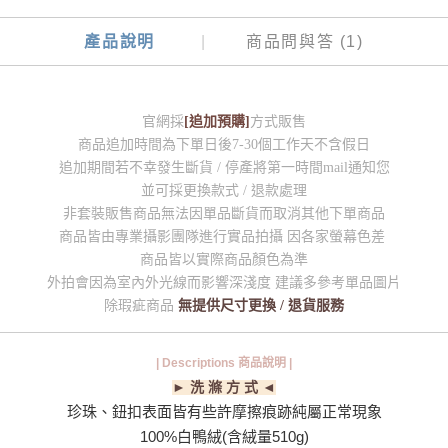
產品說明
商品問與答 (1)
官網採
[追加預購]
方式販售
商品追加時間為下單日後7-30個工作天不含假日
追加期間若不幸發生斷貨 / 停產將第一時間mail通知您
並可採更換款式 / 退款處理
非套裝販售商品無法因單品斷貨而取消其他下單商品
商品皆由專業攝影團隊進行實品拍攝 因各家螢幕色差
商品皆以實際商品顏色為準
外拍會因為室內外光線而影響深淺度 建議多參考單品圖片
除瑕疵商品
無提供尺寸更換 / 退貨服務
| Descriptions 商品說明 |
► 洗 滌 方 式 ◄
珍珠、鈕扣表面皆有些許摩擦痕跡純屬正常現象
100%白鴨絨
(含絨量510g)