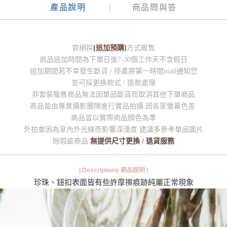
產品說明
商品問與答
官網採
[追加預購]
方式販售
商品追加時間為下單日後7-30個工作天不含假日
追加期間若不幸發生斷貨 / 停產將第一時間mail通知您
並可採更換款式 / 退款處理
非套裝販售商品無法因單品斷貨而取消其他下單商品
商品皆由專業攝影團隊進行實品拍攝 因各家螢幕色差
商品皆以實際商品顏色為準
外拍會因為室內外光線而影響深淺度 建議多參考單品圖片
除瑕疵商品
無提供尺寸更換 / 退貨服務
| Descriptions 商品說明 |
珍珠、鈕扣表面皆有些許摩擦痕跡純屬正常現象