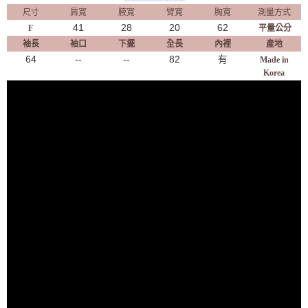
尺寸
肩寬
腋寬
臂寬
胸寬
測量方式
41
28
20
62
F
平量公分
袖長
袖口
下擺
全長
內裡
產地
64
--
--
82
有
Made in
Korea