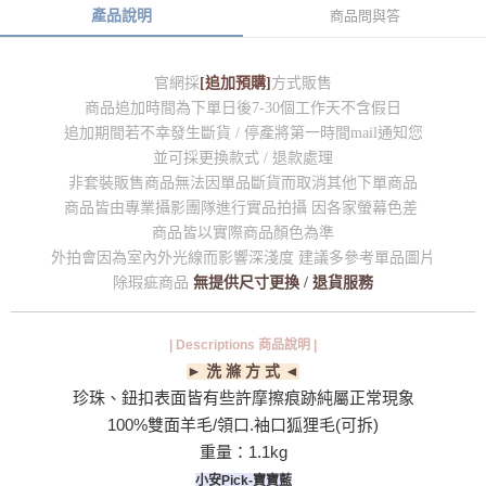
產品說明
商品問與答
官網採
[追加預購]
方式販售
商品追加時間為下單日後7-30個工作天不含假日
追加期間若不幸發生斷貨 / 停產將第一時間mail通知您
並可採更換款式 / 退款處理
非套裝販售商品無法因單品斷貨而取消其他下單商品
商品皆由專業攝影團隊進行實品拍攝 因各家螢幕色差
商品皆以實際商品顏色為準
外拍會因為室內外光線而影響深淺度 建議多參考單品圖片
除瑕疵商品
無提供尺寸更換 / 退貨服務
| Descriptions 商品說明 |
► 洗 滌 方 式 ◄
珍珠、鈕扣表面皆有些許摩擦痕跡純屬正常現象
100%雙面羊毛/領口.袖口狐狸毛(可拆)
重量：1.1kg
小安Pick-寶寶藍