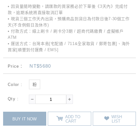
• 因貨量隨時變動，請匯款的買家務必於下單後《3天內》完成付
款，逾期系統將直接取消訂單
• 現貨三個工作天內出貨，預購商品到貨日為付款日後7-30個工作
天(不含例假日及休市)
• 付款方式：線上刷卡 / 刷卡分3期 / 超商代碼繳費 / 虛擬帳戶
ATM
• 運送方式：台灣本島[宅配通 / 711&全家取貨 / 郵寄包裹]、海外
買家[順豐到付運費 / EMS]
NT$5680
Price：
Color :
粉
Qty :
ADD TO
WISH
BUY IT NOW
CART
LIST