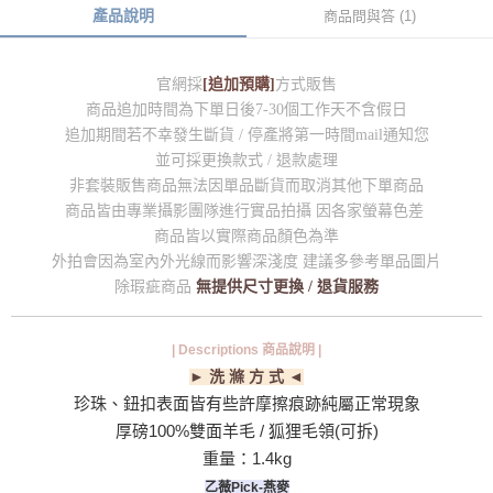
產品說明
商品問與答 (1)
官網採
[追加預購]
方式販售
商品追加時間為下單日後7-30個工作天不含假日
追加期間若不幸發生斷貨 / 停產將第一時間mail通知您
並可採更換款式 / 退款處理
非套裝販售商品無法因單品斷貨而取消其他下單商品
商品皆由專業攝影團隊進行實品拍攝 因各家螢幕色差
商品皆以實際商品顏色為準
外拍會因為室內外光線而影響深淺度 建議多參考單品圖片
除瑕疵商品
無提供尺寸更換 / 退貨服務
| Descriptions 商品說明 |
► 洗 滌 方 式 ◄
珍珠、鈕扣表面皆有些許摩擦痕跡純屬正常現象
厚磅100%雙面羊毛 / 狐狸毛領(可拆)
重量：1.4kg
乙薇Pick-燕麥