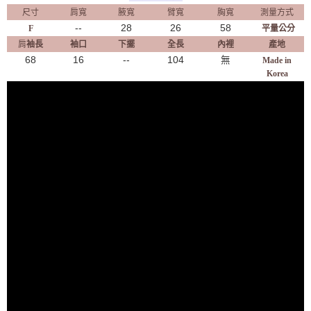
尺寸
肩寬
腋寬
臂寬
胸寬
測量方式
--
28
26
58
F
平量公分
肩
袖長
袖口
下擺
全長
內裡
產地
68
16
--
104
無
Made in
Korea