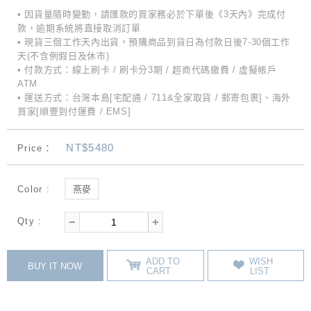
• 因貨量隨時變動，請匯款的買家務必於下單後《3天內》完成付
款，逾期系統將直接取消訂單
• 現貨三個工作天內出貨，預購商品到貨日為付款日後7-30個工作
天(不含例假日及休市)
• 付款方式：線上刷卡 / 刷卡分3期 / 超商代碼繳費 / 虛擬帳戶
ATM
• 運送方式：台灣本島[宅配通 / 711&全家取貨 / 郵寄包裹]、海外
買家[順豐到付運費 / EMS]
NT$5480
Price：
Color :
燕麥
Qty :
ADD TO
WISH
BUY IT NOW
CART
LIST