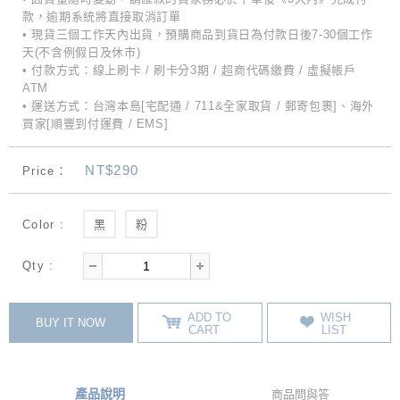
款，逾期系統將直接取消訂單
• 現貨三個工作天內出貨，預購商品到貨日為付款日後7-30個工作
天(不含例假日及休市)
• 付款方式：線上刷卡 / 刷卡分3期 / 超商代碼繳費 / 虛擬帳戶
ATM
• 運送方式：台灣本島[宅配通 / 711&全家取貨 / 郵寄包裹]、海外
買家[順豐到付運費 / EMS]
NT$290
Price：
Color :
黑
粉
Qty :
ADD TO
WISH
BUY IT NOW
CART
LIST
產品說明
商品問與答