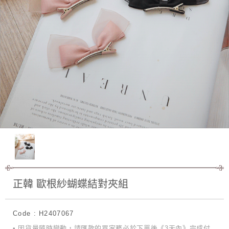
正韓 歐根紗蝴蝶結對夾組
Code : H2407067
• 因貨量隨時變動，請匯款的買家務必於下單後《3天內》完成付