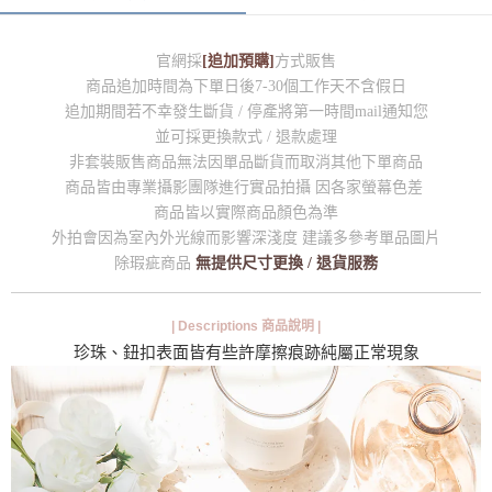
官網採
[追加預購]
方式販售
商品追加時間為下單日後7-30個工作天不含假日
追加期間若不幸發生斷貨 / 停產將第一時間mail通知您
並可採更換款式 / 退款處理
非套裝販售商品無法因單品斷貨而取消其他下單商品
商品皆由專業攝影團隊進行實品拍攝 因各家螢幕色差
商品皆以實際商品顏色為準
外拍會因為室內外光線而影響深淺度 建議多參考單品圖片
除瑕疵商品
無提供尺寸更換 / 退貨服務
| Descriptions 商品說明 |
珍珠、鈕扣表面皆有些許摩擦痕跡純屬正常現象