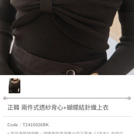
正韓 兩件式透紗背心+蝴蝶結針織上衣
Code : T2410026BK
• 因貨量隨時變動，請匯款的買家務必於下單後《3天內》完成付