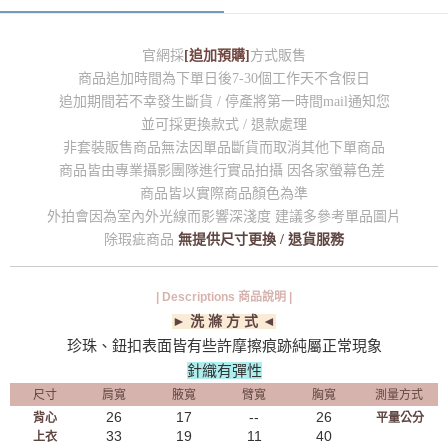
官網採
[追加預購]
方式販售
商品追加時間為下單日後7-30個工作天不含假日
追加期間若不幸發生斷貨 / 停產將第一時間mail通知您
並可採更換款式 / 退款處理
非套裝販售商品無法因單品斷貨而取消其他下單商品
商品皆由專業攝影團隊進行實品拍攝 因各家螢幕色差
商品皆以實際商品顏色為準
外拍會因為室內外光線而影響深淺度 建議多參考單品圖片
除瑕疵商品
無提供尺寸更換 / 退貨服務
| Descriptions 商品說明 |
► 洗 滌 方 式 ◄
珍珠、鈕扣表面皆有些許摩擦痕跡純屬正常現象
針織有彈性
尺寸
肩寬
腋寬
臂寬
胸寬
測量方式
26
17
--
26
背心
平量公分
33
19
11
40
上衣