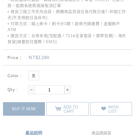
款，逾期系統將直接取消訂單
• 現貨三個工作天內出貨，預購商品到貨日為付款日後7-30個工作
天(不含例假日及休市)
• 付款方式：線上刷卡 / 刷卡分3期 / 超商代碼繳費 / 虛擬帳戶
ATM
• 運送方式：台灣本島[宅配通 / 711&全家取貨 / 郵寄包裹]、海外
買家[順豐到付運費 / EMS]
NT$1280
Price：
Color :
黑
Qty :
ADD TO
WISH
BUY IT NOW
CART
LIST
產品說明
商品問與答