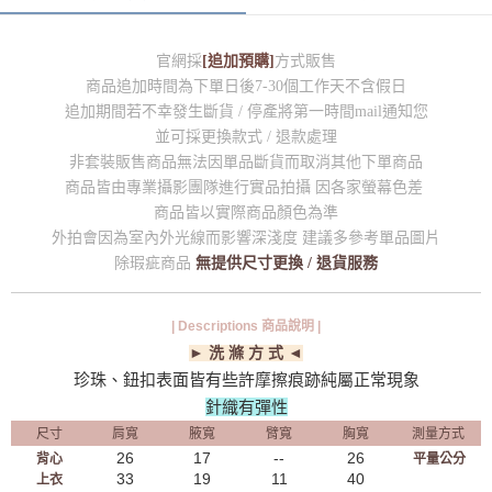
官網採
[追加預購]
方式販售
商品追加時間為下單日後7-30個工作天不含假日
追加期間若不幸發生斷貨 / 停產將第一時間mail通知您
並可採更換款式 / 退款處理
非套裝販售商品無法因單品斷貨而取消其他下單商品
商品皆由專業攝影團隊進行實品拍攝 因各家螢幕色差
商品皆以實際商品顏色為準
外拍會因為室內外光線而影響深淺度 建議多參考單品圖片
除瑕疵商品
無提供尺寸更換 / 退貨服務
| Descriptions 商品說明 |
► 洗 滌 方 式 ◄
珍珠、鈕扣表面皆有些許摩擦痕跡純屬正常現象
針織有彈性
尺寸
肩寬
腋寬
臂寬
胸寬
測量方式
26
17
--
26
背心
平量公分
33
19
11
40
上衣