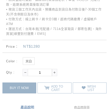
款，逾期系統將直接取消訂單
• 現貨三個工作天內出貨，預購商品到貨日為付款日後7-30個工作
天(不含例假日及休市)
• 付款方式：線上刷卡 / 刷卡分3期 / 超商代碼繳費 / 虛擬帳戶
ATM
• 運送方式：台灣本島[宅配通 / 711&全家取貨 / 郵寄包裹]、海外
買家[順豐到付運費 / EMS]
NT$1280
Price：
Color :
米白
Qty :
ADD TO
WISH
BUY IT NOW
CART
LIST
產品說明
商品問與答