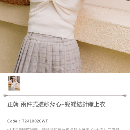
正韓 兩件式透紗背心+蝴蝶結針織上衣
Code : T2410026WT
• 因貨量隨時變動，請匯款的買家務必於下單後《3天內》完成付