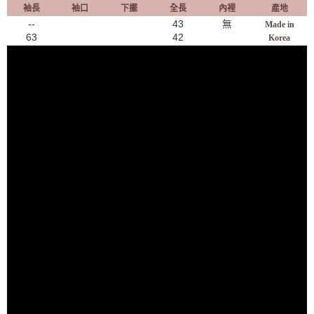
袖長
袖口
下擺
全長
內裡
產地
--
43
無
Made in
63
​42
Korea