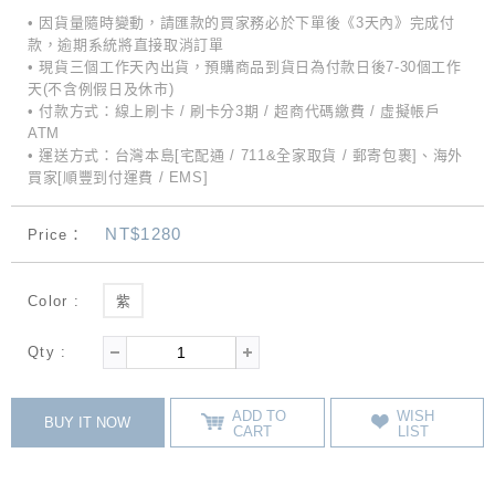
• 因貨量隨時變動，請匯款的買家務必於下單後《3天內》完成付
款，逾期系統將直接取消訂單
• 現貨三個工作天內出貨，預購商品到貨日為付款日後7-30個工作
天(不含例假日及休市)
• 付款方式：線上刷卡 / 刷卡分3期 / 超商代碼繳費 / 虛擬帳戶
ATM
• 運送方式：台灣本島[宅配通 / 711&全家取貨 / 郵寄包裹]、海外
買家[順豐到付運費 / EMS]
NT$1280
Price：
Color :
紫
Qty :
ADD TO
WISH
BUY IT NOW
CART
LIST