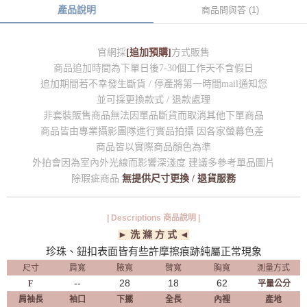
產品說明
商品問與答 (1)
官網採
[追加預購]
方式販售
商品追加時間為下單日後7-30個工作天不含假日
追加期間若不幸發生斷貨 / 停產將第一時間mail通知您
並可採更換款式 / 退款處理
非套裝販售商品無法因單品斷貨而取消其他下單商品
商品皆由專業攝影團隊進行實品拍攝 因各家螢幕色差
商品皆以實際商品顏色為準
外拍會因為室內外光線而影響深淺度 建議多參考單品圖片
除瑕疵商品
無提供尺寸更換 / 退貨服務
| Descriptions 商品說明 |
► 洗 滌 方 式 ◄
珍珠、鈕扣表面皆有些許摩擦痕跡純屬正常現象
尺寸
肩寬
腋寬
臂寬
胸寬
測量方式
--
28
18
62
F
平量公分
肩袖長
袖口
下擺
全長
內裡
產地