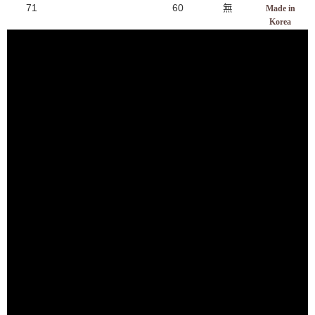
71
60
無
Made in
Korea