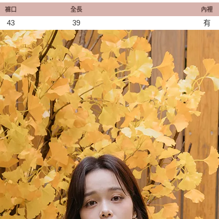
褲口
全長
內裡
43
39
有