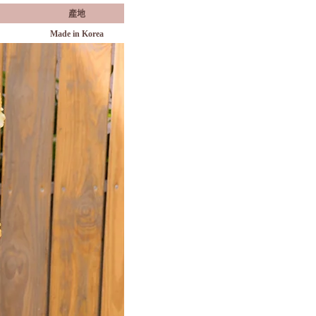
產地
Made in Korea