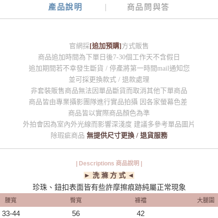
產品說明
商品問與答
官網採
[追加預購]
方式販售
商品追加時間為下單日後7-30個工作天不含假日
追加期間若不幸發生斷貨 / 停產將第一時間mail通知您
並可採更換款式 / 退款處理
非套裝販售商品無法因單品斷貨而取消其他下單商品
商品皆由專業攝影團隊進行實品拍攝 因各家螢幕色差
商品皆以實際商品顏色為準
外拍會因為室內外光線而影響深淺度 建議多參考單品圖片
除瑕疵商品
無提供尺寸更換 / 退貨服務
| Descriptions 商品說明 |
► 洗 滌 方 式 ◄
珍珠、鈕扣表面皆有些許摩擦痕跡純屬正常現象
腰寬
臀寬
褲襠
大腿圍
33-44
56
42