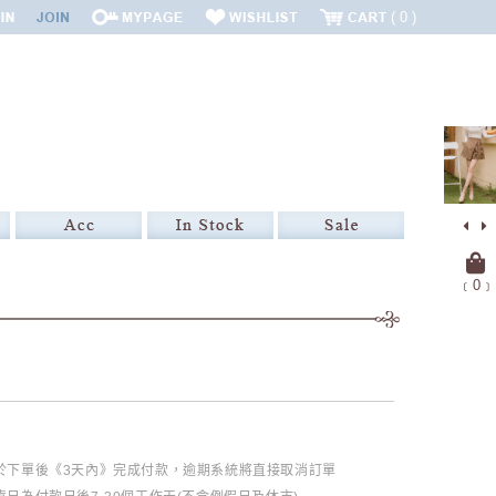
0
﹝
0
﹞
必於下單後《3天內》完成付款，逾期系統將直接取消訂單