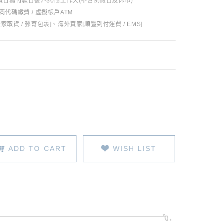
日為付款日後7-30個工作天(不含例假日及休市)
超商代碼繳費 / 虛擬帳戶ATM
全家取貨 / 郵寄包裹]、海外買家[順豐到付運費 / EMS]
ADD TO CART
WISH LIST