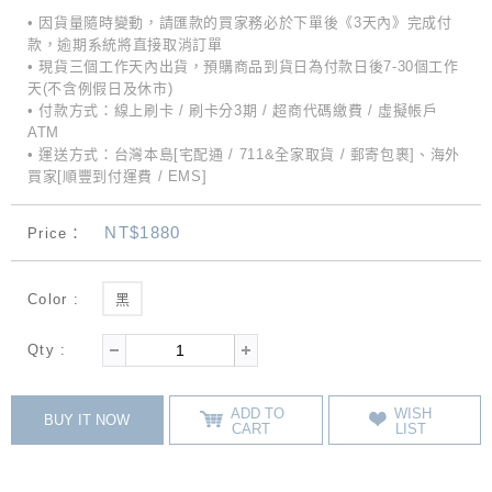
• 因貨量隨時變動，請匯款的買家務必於下單後《3天內》完成付
款，逾期系統將直接取消訂單
• 現貨三個工作天內出貨，預購商品到貨日為付款日後7-30個工作
天(不含例假日及休市)
• 付款方式：線上刷卡 / 刷卡分3期 / 超商代碼繳費 / 虛擬帳戶
ATM
• 運送方式：台灣本島[宅配通 / 711&全家取貨 / 郵寄包裹]、海外
買家[順豐到付運費 / EMS]
NT$1880
Price：
Color :
黑
Qty :
ADD TO
WISH
BUY IT NOW
CART
LIST