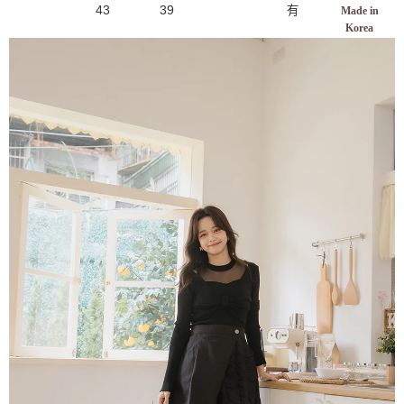
43
39
有
Made in
Korea