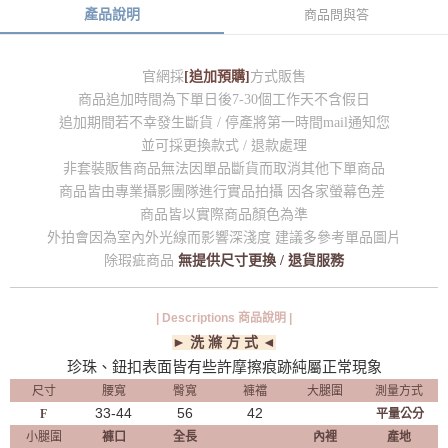
產品說明
商品問與答
官網採
[追加預購]
方式販售
商品追加時間為下單日後7-30個工作天不含假日
追加期間若不幸發生斷貨 / 停產將第一時間mail通知您
並可採更換款式 / 退款處理
非套裝販售商品無法因單品斷貨而取消其他下單商品
商品皆由專業攝影團隊進行實品拍攝 因各家螢幕色差
商品皆以實際商品顏色為準
外拍會因為室內外光線而影響深淺度 建議多參考單品圖片
除瑕疵商品
無提供尺寸更換 / 退貨服務
| Descriptions 商品說明 |
► 洗 滌 方 式 ◄
珍珠、鈕扣表面皆有些許摩擦痕跡純屬正常現象
尺寸
腰寬
臀寬
褲襠
大腿圍
測量方式
33-44
56
42
F
平量公分
小腿圍
褲口
全長
內裡
產地