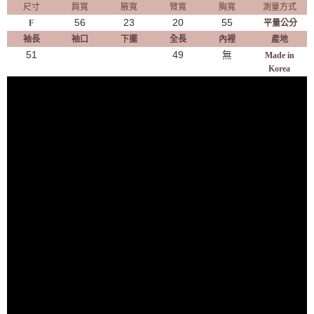
尺寸
肩寬
腋寬
臂寬
胸寬
測量方式
56
23
20
55
F
平量公分
袖長
袖口
下擺
全長
內裡
產地
51
49
無
Made in
Korea