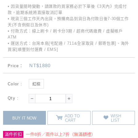
• 因貨量隨時變動，請匯款的買家務必於下單後《3天內》完成付
款，逾期系統將直接取消訂單
• 現貨三個工作天內出貨，預購商品到貨日為付款日後7-30個工作
天(不含例假日及休市)
• 付款方式：線上刷卡 / 刷卡分3期 / 超商代碼繳費 / 虛擬帳戶
ATM
• 運送方式：台灣本島[宅配通 / 711&全家取貨 / 郵寄包裹]、海外
買家[順豐到付運費 / EMS]
NT$1880
Price：
Color :
紅棕
Qty :
ADD TO
WISH
BUY IT NOW
CART
LIST
滿件折扣
一件8折／兩件以上7折（無滿額禮）