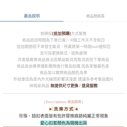
產品說明
商品問與答
官網採
[追加預購]
方式販售
商品追加時間為下單日後7-30個工作天不含假日
追加期間若不幸發生斷貨 / 停產將第一時間mail通知您
並可採更換款式 / 退款處理
非套裝販售商品無法因單品斷貨而取消其他下單商品
商品皆由專業攝影團隊進行實品拍攝 因各家螢幕色差
商品皆以實際商品顏色為準
外拍會因為室內外光線而影響深淺度 建議多參考單品圖片
除瑕疵商品
無提供尺寸更換 / 退貨服務
| Descriptions 商品說明 |
► 洗 滌 方 式 ◄
珍珠、鈕扣表面皆有些許摩擦痕跡純屬正常現象
愛心扣套顏色為隨機出貨