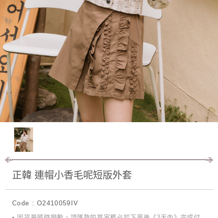
正韓 連帽小香毛呢短版外套
Code : O2410059IV
• 因貨量隨時變動，請匯款的買家務必於下單後《3天內》完成付