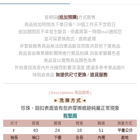
官網採
[追加預購]
方式販售
商品追加時間為下單日後7-30個工作天不含假日
追加期間若不幸發生斷貨 / 停產將第一時間mail通知您
並可採更換款式 / 退款處理
非套裝販售商品無法因單品斷貨而取消其他下單商品
商品皆由專業攝影團隊進行實品拍攝 因各家螢幕色差
商品皆以實際商品顏色為準
外拍會因為室內外光線而影響深淺度 建議多參考單品圖片
除瑕疵商品
無提供尺寸更換 / 退貨服務
| Descriptions 商品說明 |
► 洗 滌 方 式 ◄
珍珠、鈕扣表面皆有些許摩擦痕跡​純屬正常現象
有墊肩
尺寸
肩寬
腋寬
臂寬
胸寬
測量方式
40
24
18
51
F
平量公分
袖長
袖口
下擺
全長
內裡
產地