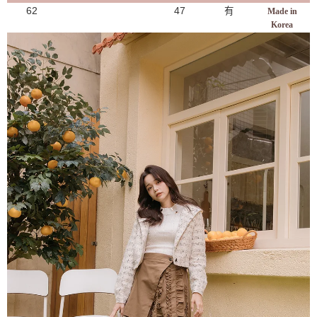
62
47
有
Made in
Korea