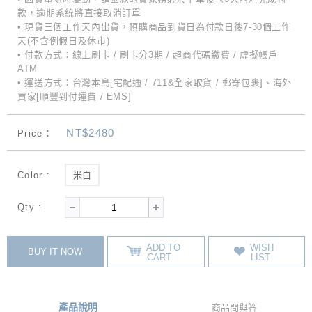
款，逾期系統將直接取消訂單
• 現貨三個工作天內出貨，預購商品到貨日為付款日後7-30個工作
天(不含例假日及休市)
• 付款方式：線上刷卡 / 刷卡分3期 / 超商代碼繳費 / 虛擬帳戶
ATM
• 運送方式：台灣本島[宅配通 / 711&全家取貨 / 郵寄包裹]、海外
買家[順豐到付運費 / EMS]
NT$2480
Price：
Color :
米白
Qty :
ADD TO
WISH
BUY IT NOW
CART
LIST
產品說明
商品問與答