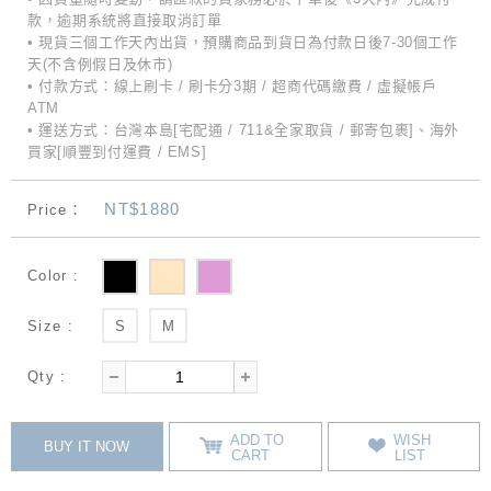
款，逾期系統將直接取消訂單
• 現貨三個工作天內出貨，預購商品到貨日為付款日後7-30個工作
天(不含例假日及休市)
• 付款方式：線上刷卡 / 刷卡分3期 / 超商代碼繳費 / 虛擬帳戶
ATM
• 運送方式：台灣本島[宅配通 / 711&全家取貨 / 郵寄包裹]、海外
買家[順豐到付運費 / EMS]
NT$1880
Price：
Color :
Size :
S
M
Qty :
ADD TO
WISH
BUY IT NOW
CART
LIST