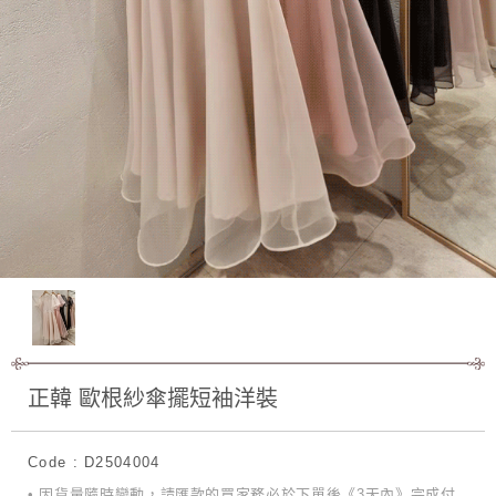
正韓 歐根紗傘擺短袖洋裝
Code : D2504004
• 因貨量隨時變動，請匯款的買家務必於下單後《3天內》完成付