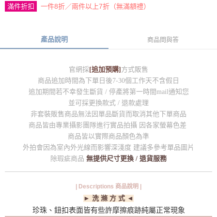
滿件折扣
一件8折／兩件以上7折（無滿額禮）
產品說明
商品問與答
官網採
[追加預購]
方式販售
商品追加時間為下單日後7-30個工作天不含假日
追加期間若不幸發生斷貨 / 停產將第一時間mail通知您
並可採更換款式 / 退款處理
非套裝販售商品無法因單品斷貨而取消其他下單商品
商品皆由專業攝影團隊進行實品拍攝 因各家螢幕色差
商品皆以實際商品顏色為準
外拍會因為室內外光線而影響深淺度 建議多參考單品圖片
除瑕疵商品
無提供尺寸更換 / 退貨服務
| Descriptions 商品說明 |
► 洗 滌 方 式 ◄
珍珠、鈕扣表面皆有些許摩擦痕跡純屬正常現象