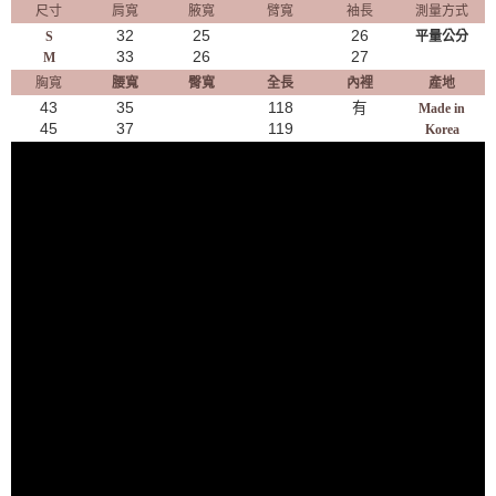
尺寸
肩寬
腋寬
臂寬
袖長
測量方式
32
25
26
S
平量公分
33
26
27
M
胸寬
腰寬
臀寬
全長
內裡
產地
43
35
118
有
Made in
45
37
119
Korea