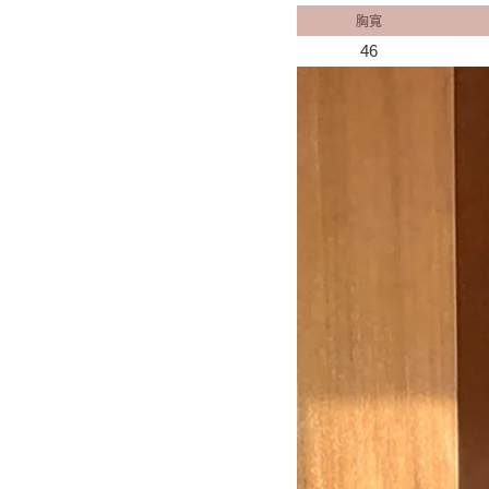
胸寬
46