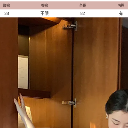
腰寬
臀寬
全長
內裡
38
不限
82
有