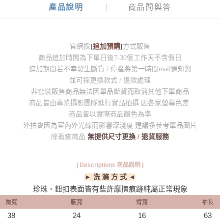
產品說明
商品問與答
官網採
[追加預購]
方式販售
商品追加時間為下單日後7-30個工作天不含假日
追加期間若不幸發生斷貨 / 停產將第一時間mail通知您
並可採更換款式 / 退款處理
非套裝販售商品無法因單品斷貨而取消其他下單商品
商品皆由專業攝影團隊進行實品拍攝 因各家螢幕色差
商品皆以實際商品顏色為準
外拍會因為室內外光線而影響深淺度 建議多參考單品圖片
除瑕疵商品
無提供尺寸更換 / 退貨服務
| Descriptions 商品說明 |
► 洗 滌 方 式 ◄
珍珠、鈕扣表面皆有些許摩擦痕跡純屬正常現象
肩寬
腋寬
臂寬
袖長
38
24
16
63