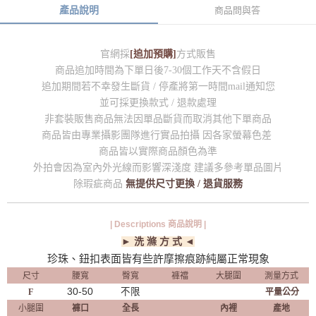
產品說明
商品問與答
官網採
[追加預購]
方式販售
商品追加時間為下單日後7-30個工作天不含假日
追加期間若不幸發生斷貨 / 停產將第一時間mail通知您
並可採更換款式 / 退款處理
非套裝販售商品無法因單品斷貨而取消其他下單商品
商品皆由專業攝影團隊進行實品拍攝 因各家螢幕色差
商品皆以實際商品顏色為準
外拍會因為室內外光線而影響深淺度 建議多參考單品圖片
除瑕疵商品
無提供尺寸更換 / 退貨服務
| Descriptions 商品說明 |
► 洗 滌 方 式 ◄
珍珠、鈕扣表面皆有些許摩擦痕跡純屬正常現象
尺寸
腰寬
臀寬
褲襠
大腿圍
測量方式
30-50
不限
F
平量公分
小腿圍
褲口
全長
內裡
產地