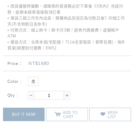
• 因貨量隨時變動，請匯款的買家務必於下單後《3天內》完成付
款，逾期系統將直接取消訂單
• 現貨三個工作天內出貨，預購商品到貨日為付款日後7-30個工作
天(不含例假日及休市)
• 付款方式：線上刷卡 / 刷卡分3期 / 超商代碼繳費 / 虛擬帳戶
ATM
• 運送方式：台灣本島[宅配通 / 711&全家取貨 / 郵寄包裹]、海外
買家[順豐到付運費 / EMS]
NT$1680
Price：
Color :
黑
Qty :
ADD TO
WISH
BUY IT NOW
CART
LIST