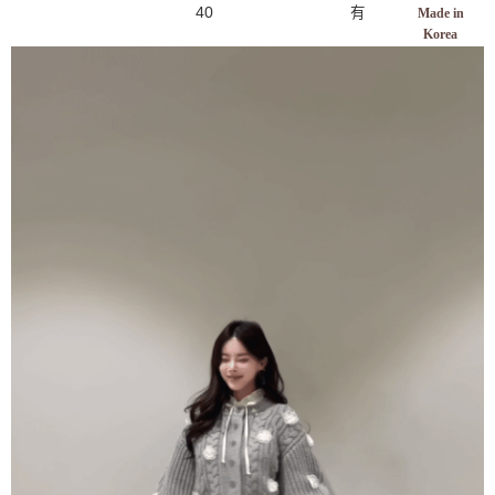
40
有
Made in
Korea