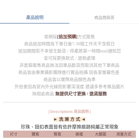
產品說明
商品問與答
官網採
[追加預購]
方式販售
商品追加時間為下單日後7-30個工作天不含假日
追加期間若不幸發生斷貨 / 停產將第一時間mail通知您
並可採更換款式 / 退款處理
非套裝販售商品無法因單品斷貨而取消其他下單商品
商品皆由專業攝影團隊進行實品拍攝 因各家螢幕色差
商品皆以實際商品顏色為準
外拍會因為室內外光線而影響深淺度 建議多參考單品圖片
除瑕疵商品
無提供尺寸更換 / 退貨服務
| Descriptions 商品說明 |
► 洗 滌 方 式 ◄
珍珠、鈕扣表面皆有些許摩擦痕跡純屬正常現象
尺寸
腰寬
臀寬
褲襠
大腿圍
測量方式