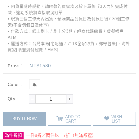
• 因貨量隨時變動，請匯款的買家務必於下單後《3天內》完成付
款，逾期系統將直接取消訂單
• 現貨三個工作天內出貨，預購商品到貨日為付款日後7-30個工作
天(不含例假日及休市)
• 付款方式：線上刷卡 / 刷卡分3期 / 超商代碼繳費 / 虛擬帳戶
ATM
• 運送方式：台灣本島[宅配通 / 711&全家取貨 / 郵寄包裹]、海外
買家[順豐到付運費 / EMS]
NT$1580
Price：
Color :
黑
Qty :
ADD TO
WISH
BUY IT NOW
CART
LIST
滿件折扣
一件8折／兩件以上7折（無滿額禮）