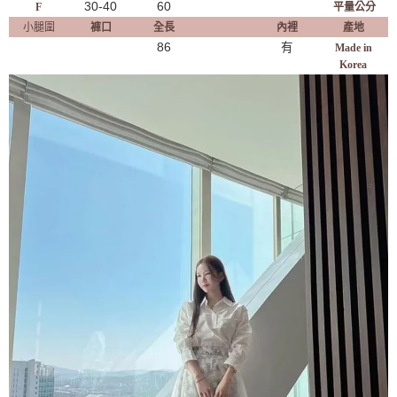
30-40
60
F
平量公分
小腿圍
褲口
全長
內裡
產地
86
有
Made in
Korea