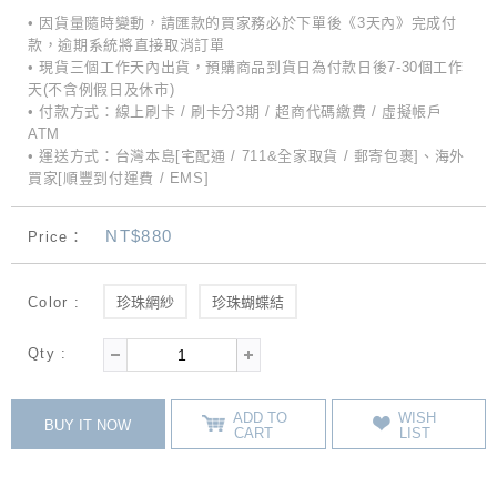
• 因貨量隨時變動，請匯款的買家務必於下單後《3天內》完成付
款，逾期系統將直接取消訂單
• 現貨三個工作天內出貨，預購商品到貨日為付款日後7-30個工作
天(不含例假日及休市)
• 付款方式：線上刷卡 / 刷卡分3期 / 超商代碼繳費 / 虛擬帳戶
ATM
• 運送方式：台灣本島[宅配通 / 711&全家取貨 / 郵寄包裹]、海外
買家[順豐到付運費 / EMS]
NT$880
Price：
Color :
珍珠網紗
珍珠蝴蝶結
Qty :
ADD TO
WISH
BUY IT NOW
CART
LIST