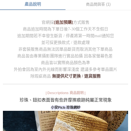
產品說明
商品問與答 (1)
官網採
[追加預購]
方式販售
商品追加時間為下單日後7-30個工作天不含假日
追加期間若不幸發生斷貨 / 停產將第一時間mail通知您
並可採更換款式 / 退款處理
非套裝販售商品無法因單品斷貨而取消其他下單商品
商品皆由專業攝影團隊進行實品拍攝 因各家螢幕色差
商品皆以實際商品顏色為準
外拍會因為室內外光線而影響深淺度 建議多參考單品圖片
除瑕疵商品
無提供尺寸更換 / 退貨服務
| Descriptions 商品說明 |
珍珠、鈕扣表面皆有些許摩擦痕跡純屬正常現象
小安Pick-珍珠網紗