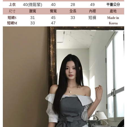
40(微鬆緊)
40
28
49
上衣
平量公分
尺寸
腰寬
臀寬
全長
內裡
產地
31
45
33
短褲
短裙S
Made in
33
47
短裙M
Korea