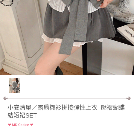
小安清單／露肩襯衫拼接彈性上衣+壓褶蝴蝶
結短裙SET