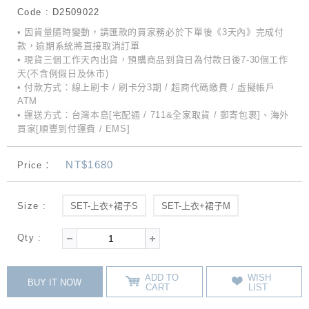
Code : D2509022
• 因貨量隨時變動，請匯款的買家務必於下單後《3天內》完成付
款，逾期系統將直接取消訂單
• 現貨三個工作天內出貨，預購商品到貨日為付款日後7-30個工作
天(不含例假日及休市)
• 付款方式：線上刷卡 / 刷卡分3期 / 超商代碼繳費 / 虛擬帳戶
ATM
• 運送方式：台灣本島[宅配通 / 711&全家取貨 / 郵寄包裹]、海外
買家[順豐到付運費 / EMS]
NT$1680
Price：
Size :
SET-上衣+裙子S
SET-上衣+裙子M
Qty :
ADD TO
WISH
BUY IT NOW
CART
LIST