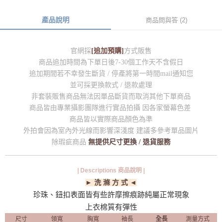
產品說明
商品問與答 (2)
官網採
[追加預購]
方式販售
商品追加時間為下單日後7-30個工作天不含假日
追加期間若不幸發生斷貨 / 停產將第一時間mail通知您
並可採更換款式 / 退款處理
非套裝販售商品無法因單品斷貨而取消其他下單商品
商品皆由專業攝影團隊進行實品拍攝 因各家螢幕色差
商品皆以實際商品顏色為準
外拍會因為室內外光線而影響深淺度 建議多參考單品圖片
除瑕疵商品
無提供尺寸更換 / 退貨服務
| Descriptions 商品說明 |
► 洗 滌 方 式 ◄
珍珠、鈕扣表面皆有些許摩擦痕跡純屬正常現象
上衣棉質有彈性
尺寸
領寬
胸寬
袖長
全長
測量方式