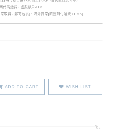
日為付款日後7-30個工作天(不含例假日及休市)
超商代碼繳費 / 虛擬帳戶ATM
全家取貨 / 郵寄包裹]、海外買家[順豐到付運費 / EMS]
ADD TO CART
WISH LIST