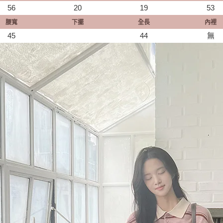
56
20
19
53
腰寬
下擺
全長
內裡
45
44
無