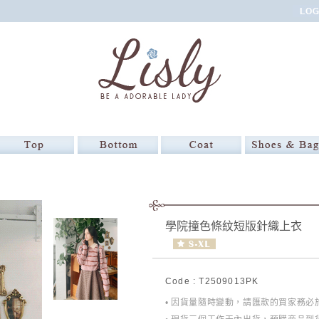
學院撞色條紋短版針織上衣
Code : T2509013PK
• 因貨量隨時變動，請匯款的買家務