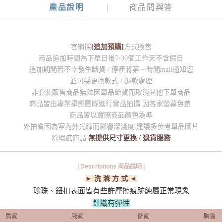
產品說明
商品問與答
官網採
[追加預購]
方式販售
商品追加時間為下單日後7-30個工作天不含假日
追加期間若不幸發生斷貨 / 停產將第一時間mail通知您
並可採更換款式 / 退款處理
非套裝販售商品無法因單品斷貨而取消其他下單商品
商品皆由專業攝影團隊進行實品拍攝 因各家螢幕色差
商品皆以實際商品顏色為準
外拍會因為室內外光線而影響深淺度 建議多參考單品圖片
除瑕疵商品
無提供尺寸更換 / 退貨服務
| Descriptions 商品說明 |
► 洗 滌 方 式 ◄
珍珠、鈕扣表面皆有些許摩擦痕跡純屬正常現象
針織有彈性
肩寬
腋寬
臂寬
胸寬