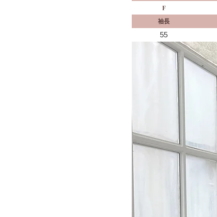
F
袖長
55