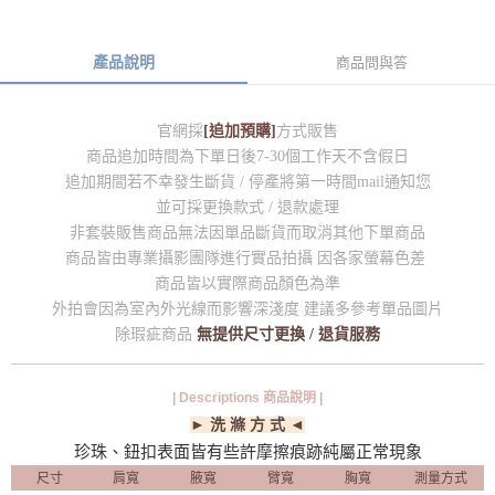
產品說明
商品問與答
官網採
[追加預購]
方式販售
商品追加時間為下單日後7-30個工作天不含假日
追加期間若不幸發生斷貨 / 停產將第一時間mail通知您
並可採更換款式 / 退款處理
非套裝販售商品無法因單品斷貨而取消其他下單商品
商品皆由專業攝影團隊進行實品拍攝 因各家螢幕色差
商品皆以實際商品顏色為準
外拍會因為室內外光線而影響深淺度 建議多參考單品圖片
除瑕疵商品
無提供尺寸更換 / 退貨服務
| Descriptions 商品說明 |
► 洗 滌 方 式 ◄
珍珠、鈕扣表面皆有些許摩擦痕跡純屬正常現象
尺寸
肩寬
腋寬
臂寬
胸寬
測量方式