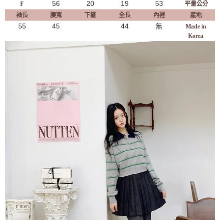
56
20
19
53
F
平量公分
袖長
腰寬
下擺
全長
內裡
產地
55
45
44
無
Made in
Korea