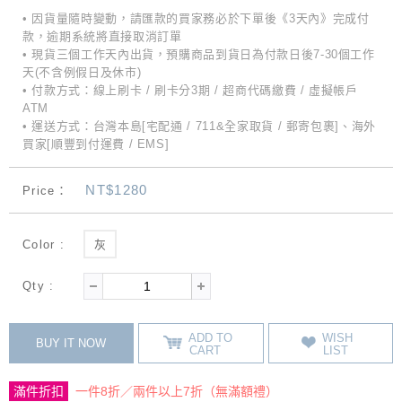
• 因貨量隨時變動，請匯款的買家務必於下單後《3天內》完成付
款，逾期系統將直接取消訂單
• 現貨三個工作天內出貨，預購商品到貨日為付款日後7-30個工作
天(不含例假日及休市)
• 付款方式：線上刷卡 / 刷卡分3期 / 超商代碼繳費 / 虛擬帳戶
ATM
• 運送方式：台灣本島[宅配通 / 711&全家取貨 / 郵寄包裹]、海外
買家[順豐到付運費 / EMS]
NT$1280
Price：
Color :
灰
Qty :
ADD TO
WISH
BUY IT NOW
CART
LIST
滿件折扣
一件8折／兩件以上7折（無滿額禮）