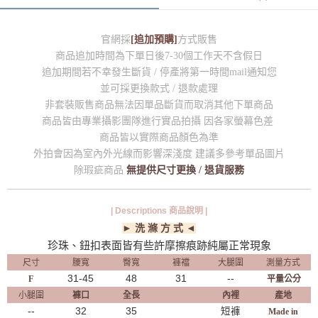
官網採
[追加預購]
方式販售
商品追加時間為下單日後7-30個工作天不含假日
追加期間若不幸發生斷貨 / 停產將第一時間mail通知您
並可採更換款式 / 退款處理
非套裝販售商品無法因單品斷貨而取消其他下單商品
商品皆由專業攝影團隊進行實品拍攝 因各家螢幕色差
商品皆以實際商品顏色為準
外拍會因為室內外光線而影響深淺度 建議多參考單品圖片
除瑕疵商品
無提供尺寸更換 / 退貨服務
| Descriptions 商品說明 |
► 洗 滌 方 式 ◄
珍珠、鈕扣表面皆有些許摩擦痕跡純屬正常現象
尺寸
腰寬
臀寬
褲襠
大腿圍
測量方式
31-45
48
31
--
F
平量公分
小腿圍
褲口
全長
內裡
產地
--
32
35
短褲
Made in