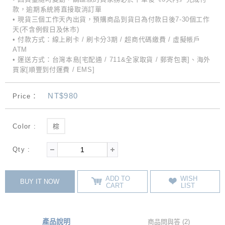
款，逾期系統將直接取消訂單
• 現貨三個工作天內出貨，預購商品到貨日為付款日後7-30個工作
天(不含例假日及休市)
• 付款方式：線上刷卡 / 刷卡分3期 / 超商代碼繳費 / 虛擬帳戶
ATM
• 運送方式：台灣本島[宅配通 / 711&全家取貨 / 郵寄包裹]、海外
買家[順豐到付運費 / EMS]
NT$980
Price：
Color :
棕
Qty :
ADD TO
WISH
BUY IT NOW
CART
LIST
產品說明
商品問與答 (2)