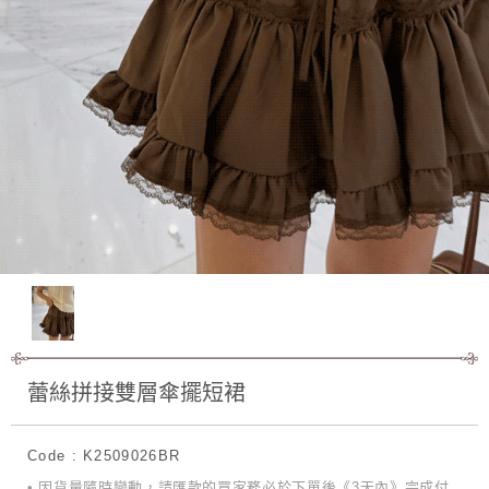
蕾絲拼接雙層傘擺短裙
Code : K2509026BR
• 因貨量隨時變動，請匯款的買家務必於下單後《3天內》完成付