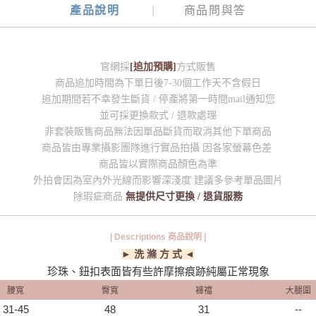
產品說明
商品問與答
官網採
[追加預購]
方式販售
商品追加時間為下單日後7-30個工作天不含假日
追加期間若不幸發生斷貨 / 停產將第一時間mail通知您
並可採更換款式 / 退款處理
非套裝販售商品無法因單品斷貨而取消其他下單商品
商品皆由專業攝影團隊進行實品拍攝 因各家螢幕色差
商品皆以實際商品顏色為準
外拍會因為室內外光線而影響深淺度 建議多參考單品圖片
除瑕疵商品
無提供尺寸更換 / 退貨服務
| Descriptions 商品說明 |
► 洗 滌 方 式 ◄
珍珠、鈕扣表面皆有些許摩擦痕跡純屬正常現象
腰寬
臀寬
褲襠
大腿圍
31-45
48
31
--