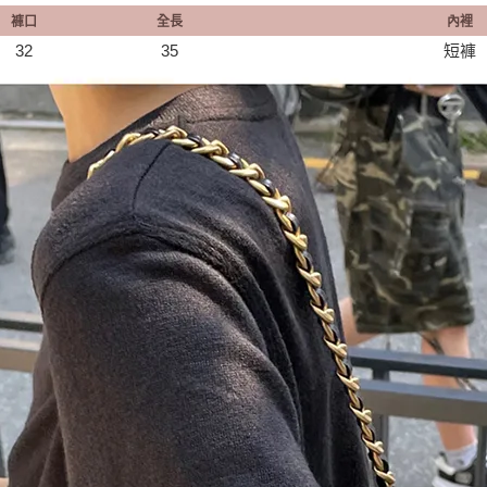
褲口
全長
內裡
32
35
短褲