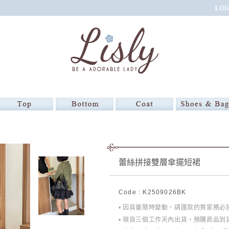
蕾絲拼接雙層傘擺短裙
Code : K2509026BK
• 因貨量隨時變動，請匯款的買家務
• 現貨三個工作天內出貨，預購商品到貨