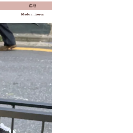
產地
Made in Korea