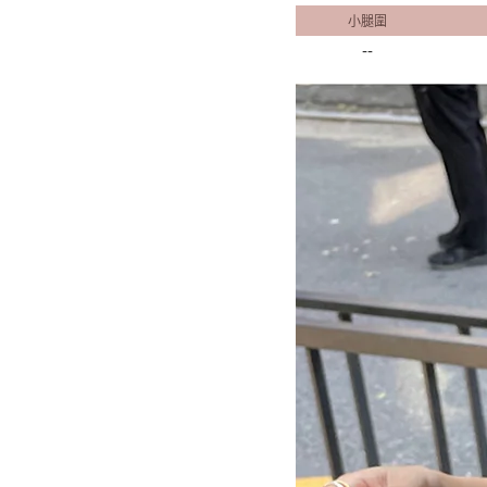
小腿圍
--