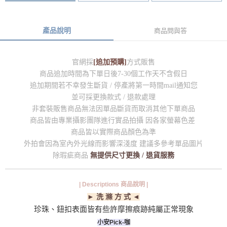
產品說明
商品問與答
官網採
[追加預購]
方式販售
商品追加時間為下單日後7-30個工作天不含假日
追加期間若不幸發生斷貨 / 停產將第一時間mail通知您
並可採更換款式 / 退款處理
非套裝販售商品無法因單品斷貨而取消其他下單商品
商品皆由專業攝影團隊進行實品拍攝 因各家螢幕色差
商品皆以實際商品顏色為準
外拍會因為室內外光線而影響深淺度 建議多參考單品圖片
除瑕疵商品
無提供尺寸更換 / 退貨服務
| Descriptions 商品說明 |
► 洗 滌 方 式 ◄
珍珠、鈕扣表面皆有些許摩擦痕跡純屬正常現象
小安Pick-咖