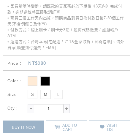
• 因貨量隨時變動，請匯款的買家務必於下單後《3天內》完成付
款，逾期系統將直接取消訂單
• 現貨三個工作天內出貨，預購商品到貨日為付款日後7-30個工作
天(不含例假日及休市)
• 付款方式：線上刷卡 / 刷卡分3期 / 超商代碼繳費 / 虛擬帳戶
ATM
• 運送方式：台灣本島[宅配通 / 711&全家取貨 / 郵寄包裹]、海外
買家[順豐到付運費 / EMS]
NT$980
Price：
Color :
Size :
S
M
L
Qty :
ADD TO
WISH
BUY IT NOW
CART
LIST