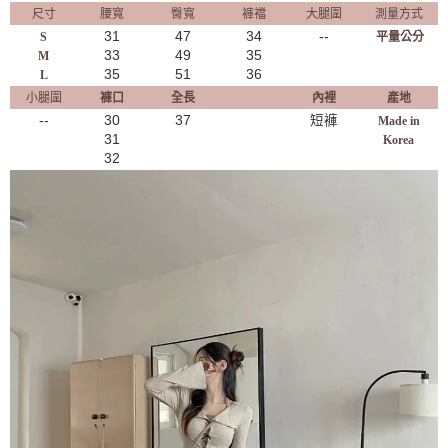
尺寸
腰寬
臀寬
褲襠
大腿圍
測量方式
31
47
34
--
S
平量公分
33
49
35
M
35
51
36
L
小腿圍
褲口
全長
內裡
產地
--
30
37
短褲
Made in
31
Korea
32