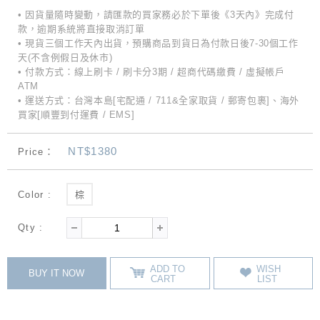
• 因貨量隨時變動，請匯款的買家務必於下單後《3天內》完成付
款，逾期系統將直接取消訂單
• 現貨三個工作天內出貨，預購商品到貨日為付款日後7-30個工作
天(不含例假日及休市)
• 付款方式：線上刷卡 / 刷卡分3期 / 超商代碼繳費 / 虛擬帳戶
ATM
• 運送方式：台灣本島[宅配通 / 711&全家取貨 / 郵寄包裹]、海外
買家[順豐到付運費 / EMS]
NT$1380
Price：
Color :
棕
Qty :
ADD TO
WISH
BUY IT NOW
CART
LIST