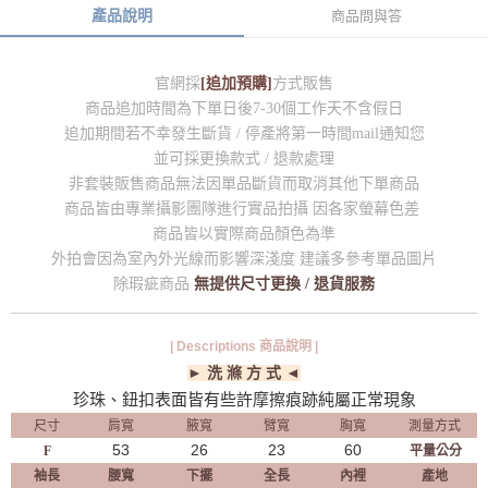
產品說明
商品問與答
官網採
[追加預購]
方式販售
商品追加時間為下單日後7-30個工作天不含假日
追加期間若不幸發生斷貨 / 停產將第一時間mail通知您
並可採更換款式 / 退款處理
非套裝販售商品無法因單品斷貨而取消其他下單商品
商品皆由專業攝影團隊進行實品拍攝 因各家螢幕色差
商品皆以實際商品顏色為準
外拍會因為室內外光線而影響深淺度 建議多參考單品圖片
除瑕疵商品
無提供尺寸更換 / 退貨服務
| Descriptions 商品說明 |
► 洗 滌 方 式 ◄
珍珠、鈕扣表面皆有些許摩擦痕跡純屬正常現象
尺寸
肩寬
腋寬
臂寬
胸寬
測量方式
53
26
23
60
F
平量公分
袖長
腰寬
下擺
全長
內裡
產地