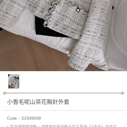
小香毛呢山茶花胸針外套
Code : O2509038
• 因貨量隨時變動，請匯款的買家務必於下單後《3天內》完成付