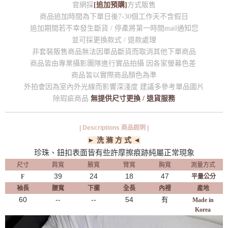
官網採
[追加預購]
方式販售
商品追加時間為下單日後7-30個工作天不含假日
追加期間若不幸發生斷貨 / 停產將第一時間mail通知您
並可採更換款式 / 退款處理
非套裝販售商品無法因單品斷貨而取消其他下單商品
商品皆由專業攝影團隊進行實品拍攝 因各家螢幕色差
商品皆以實際商品顏色為準
外拍會因為室內外光線而影響深淺度 建議多參考單品圖片
除瑕疵商品
無提供尺寸更換 / 退貨服務
| Descriptions 商品說明 |
► 洗 滌 方 式 ◄
珍珠、鈕扣表面皆有些許摩擦痕跡純屬正常現象
尺寸
肩寬
腋寬
臂寬
胸寬
測量方式
39
24
18
47
F
平量公分
袖長
腰寬
下擺
全長
內裡
產地
60
--
--
54
有
Made in
Korea