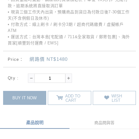
款，逾期系統將直接取消訂單
• 現貨三個工作天內出貨，預購商品到貨日為付款日後7-30個工作
天(不含例假日及休市)
• 付款方式：線上刷卡 / 刷卡分3期 / 超商代碼繳費 / 虛擬帳戶
ATM
• 運送方式：台灣本島[宅配通 / 711&全家取貨 / 郵寄包裹]、海外
買家[順豐到付運費 / EMS]
網路價 NT$1480
Price：
Qty :
ADD TO
WISH
BUY IT NOW
CART
LIST
產品說明
商品問與答