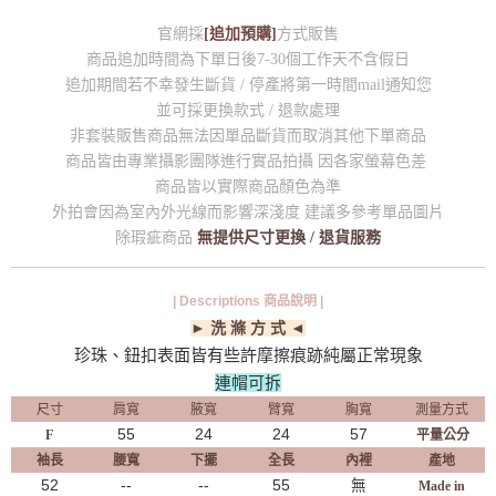
官網採
[追加預購]
方式販售
商品追加時間為下單日後7-30個工作天不含假日
追加期間若不幸發生斷貨 / 停產將第一時間mail通知您
並可採更換款式 / 退款處理
非套裝販售商品無法因單品斷貨而取消其他下單商品
商品皆由專業攝影團隊進行實品拍攝 因各家螢幕色差
商品皆以實際商品顏色為準
外拍會因為室內外光線而影響深淺度 建議多參考單品圖片
除瑕疵商品
無提供尺寸更換 / 退貨服務
| Descriptions 商品說明 |
► 洗 滌 方 式 ◄
珍珠、鈕扣表面皆有些許摩擦痕跡純屬正常現象
連帽可拆
尺寸
肩寬
腋寬
臂寬
胸寬
測量方式
55
24
24
57
F
平量公分
袖長
腰寬
下擺
全長
內裡
產地
52
--
--
55
無
Made in