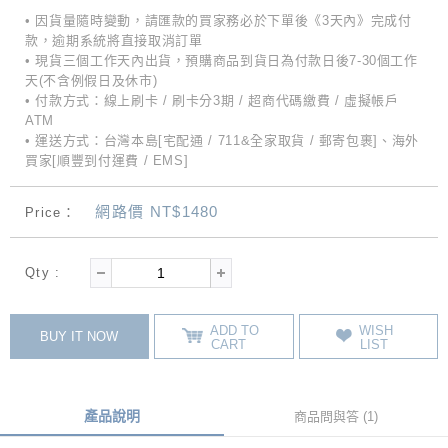
• 因貨量隨時變動，請匯款的買家務必於下單後《3天內》完成付
款，逾期系統將直接取消訂單
• 現貨三個工作天內出貨，預購商品到貨日為付款日後7-30個工作
天(不含例假日及休市)
• 付款方式：線上刷卡 / 刷卡分3期 / 超商代碼繳費 / 虛擬帳戶
ATM
• 運送方式：台灣本島[宅配通 / 711&全家取貨 / 郵寄包裹]、海外
買家[順豐到付運費 / EMS]
網路價 NT$1480
Price：
Qty :
ADD TO
WISH
BUY IT NOW
CART
LIST
產品說明
商品問與答 (1)