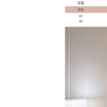
洋裝
胸寬
47
34