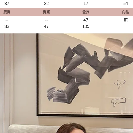
37
22
17
54
腰寬
臀寬
全長
內裡
--
--
47
無
33
47
109