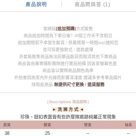
產品說明
商品問與答 (1)
官網採
[追加預購]
方式販售
商品追加時間為下單日後7-30個工作天不含假日
追加期間若不幸發生斷貨 / 停產將第一時間mail通知您
並可採更換款式 / 退款處理
非套裝販售商品無法因單品斷貨而取消其他下單商品
商品皆由專業攝影團隊進行實品拍攝 因各家螢幕色差
商品皆以實際商品顏色為準
外拍會因為室內外光線而影響深淺度 建議多參考單品圖片
除瑕疵商品
無提供尺寸更換 / 退貨服務
| Descriptions 商品說明 |
► 洗 滌 方 式 ◄
珍珠、鈕扣表面皆有些許摩擦痕跡純屬正常現象
肩寬
腋寬
臂寬
袖長
38
25
--
--