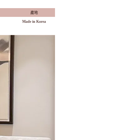
產地
Made in Korea