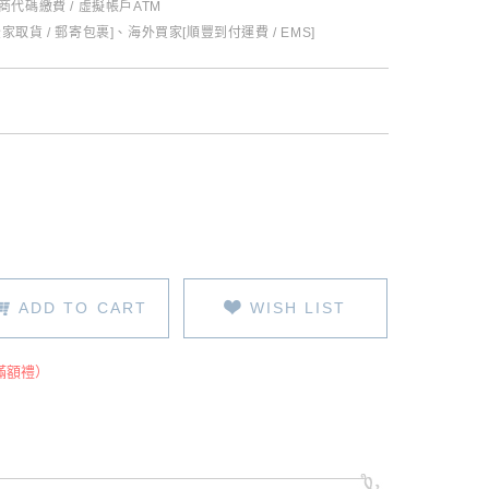
超商代碼繳費 / 虛擬帳戶ATM
全家取貨 / 郵寄包裹]、海外買家[順豐到付運費 / EMS]
ADD TO CART
WISH LIST
滿額禮）