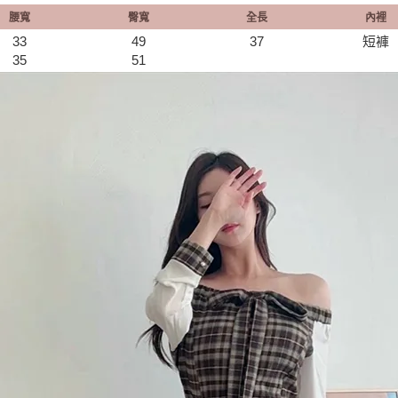
腰寬
臀寬
全長
內裡
33
49
37
短褲
35
51