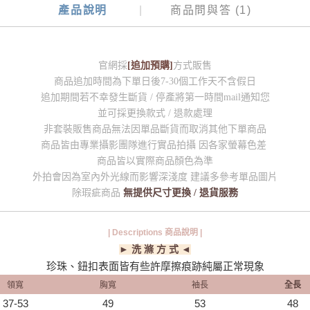
產品說明
商品問與答 (1)
官網採
[追加預購]
方式販售
商品追加時間為下單日後7-30個工作天不含假日
追加期間若不幸發生斷貨 / 停產將第一時間mail通知您
並可採更換款式 / 退款處理
非套裝販售商品無法因單品斷貨而取消其他下單商品
商品皆由專業攝影團隊進行實品拍攝 因各家螢幕色差
商品皆以實際商品顏色為準
外拍會因為室內外光線而影響深淺度 建議多參考單品圖片
除瑕疵商品
無提供尺寸更換 / 退貨服務
| Descriptions 商品說明 |
► 洗 滌 方 式 ◄
珍珠、鈕扣表面皆有些許摩擦痕跡純屬正常現象
領寬
胸寬
袖長
全長
37-53
49
53
48