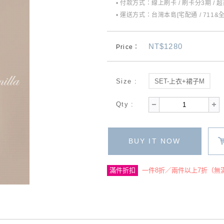
• 付款方式：線上刷卡 / 刷卡分3期 / 
• 運送方式：台灣本島[宅配通 / 711&
NT$1280
Price：
Size :
SET-上衣+裙子M
Qty :
BUY IT NOW
滿件折扣
一件8折／兩件以上7折（無