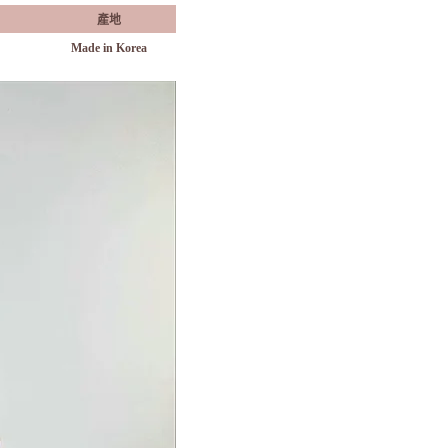
產地
Made in Korea