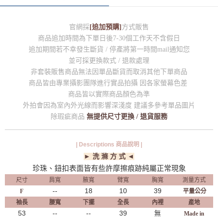
官網採
[追加預購]
方式販售
商品追加時間為下單日後7-30個工作天不含假日
追加期間若不幸發生斷貨 / 停產將第一時間mail通知您
並可採更換款式 / 退款處理
非套裝販售商品無法因單品斷貨而取消其他下單商品
商品皆由專業攝影團隊進行實品拍攝 因各家螢幕色差
商品皆以實際商品顏色為準
外拍會因為室內外光線而影響深淺度 建議多參考單品圖片
除瑕疵商品
無提供尺寸更換 / 退貨服務
| Descriptions 商品說明 |
► 洗 滌 方 式 ◄
珍珠、鈕扣表面皆有些許摩擦痕跡純屬正常現象
尺寸
肩寬
腋寬
臂寬
胸寬
測量方式
--
18
10
39
F
平量公分
袖長
腰寬
下擺
全長
內裡
產地
53
--
--
39
無
Made in