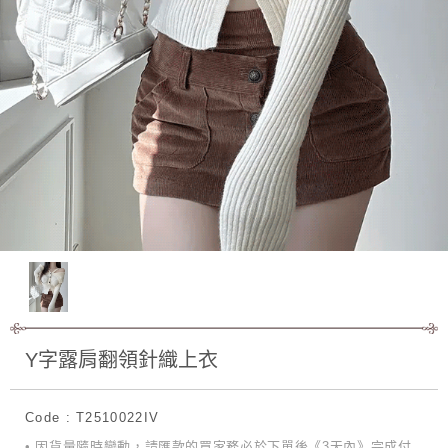
Y字露肩翻領針織上衣
Code : T2510022IV
• 因貨量隨時變動，請匯款的買家務必於下單後《3天內》完成付