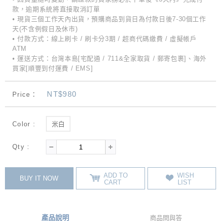
款，逾期系統將直接取消訂單
• 現貨三個工作天內出貨，預購商品到貨日為付款日後7-30個工作
天(不含例假日及休市)
• 付款方式：線上刷卡 / 刷卡分3期 / 超商代碼繳費 / 虛擬帳戶
ATM
• 運送方式：台灣本島[宅配通 / 711&全家取貨 / 郵寄包裹]、海外
買家[順豐到付運費 / EMS]
NT$980
Price：
Color :
米白
Qty :
ADD TO
WISH
BUY IT NOW
CART
LIST
產品說明
商品問與答