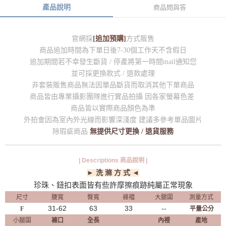
產品說明
商品問與答
官網採
[追加預購]
方式販售
商品追加時間為下單日後7-30個工作天不含假日
追加期間若不幸發生斷貨 / 停產將第一時間mail通知您
並可採更換款式 / 退款處理
非套裝販售商品無法因單品斷貨而取消其他下單商品
商品皆由專業攝影團隊進行實品拍攝 因各家螢幕色差
商品皆以實際商品顏色為準
外拍會因為室內外光線而影響深淺度 建議多參考單品圖片
除瑕疵商品
無提供尺寸更換 / 退貨服務
| Descriptions 商品說明 |
► 洗 滌 方 式 ◄
珍珠、鈕扣表面皆有些許摩擦痕跡純屬正常現象
尺寸
腰寬
臀寬
褲襠
大腿圍
測量方式
31-62
63
33
--
F
平量公分
小腿圍
褲口
全長
內裡
產地