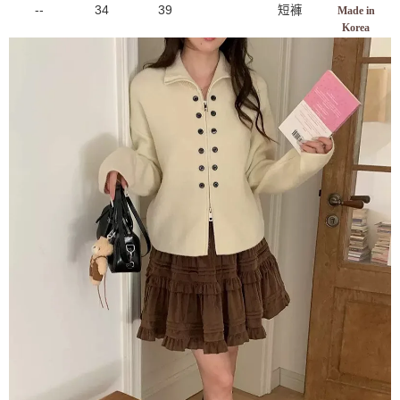
--
34
39
短褲
Made in
Korea