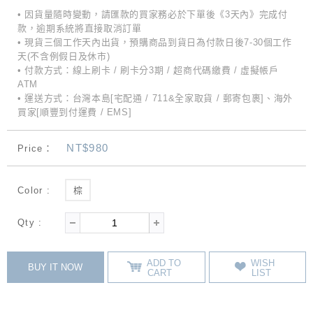
• 因貨量隨時變動，請匯款的買家務必於下單後《3天內》完成付
款，逾期系統將直接取消訂單
• 現貨三個工作天內出貨，預購商品到貨日為付款日後7-30個工作
天(不含例假日及休市)
• 付款方式：線上刷卡 / 刷卡分3期 / 超商代碼繳費 / 虛擬帳戶
ATM
• 運送方式：台灣本島[宅配通 / 711&全家取貨 / 郵寄包裹]、海外
買家[順豐到付運費 / EMS]
NT$980
Price：
Color :
棕
Qty :
ADD TO
WISH
BUY IT NOW
CART
LIST