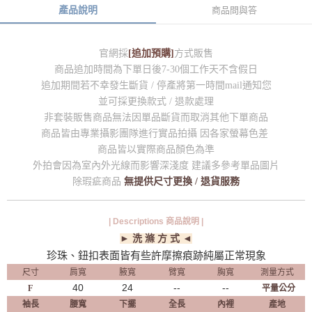
產品說明
商品問與答
官網採
[追加預購]
方式販售
商品追加時間為下單日後7-30個工作天不含假日
追加期間若不幸發生斷貨 / 停產將第一時間mail通知您
並可採更換款式 / 退款處理
非套裝販售商品無法因單品斷貨而取消其他下單商品
商品皆由專業攝影團隊進行實品拍攝 因各家螢幕色差
商品皆以實際商品顏色為準
外拍會因為室內外光線而影響深淺度 建議多參考單品圖片
除瑕疵商品
無提供尺寸更換 / 退貨服務
| Descriptions 商品說明 |
► 洗 滌 方 式 ◄
珍珠、鈕扣表面皆有些許摩擦痕跡純屬正常現象
尺寸
肩寬
腋寬
臂寬
胸寬
測量方式
40
24
--
--
F
平量公分
袖長
腰寬
下擺
全長
內裡
產地