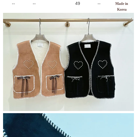
--
--
49
--
Made in
Korea