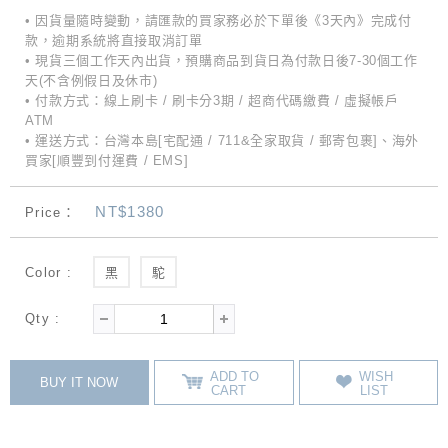
• 因貨量隨時變動，請匯款的買家務必於下單後《3天內》完成付
款，逾期系統將直接取消訂單
• 現貨三個工作天內出貨，預購商品到貨日為付款日後7-30個工作
天(不含例假日及休市)
• 付款方式：線上刷卡 / 刷卡分3期 / 超商代碼繳費 / 虛擬帳戶
ATM
• 運送方式：台灣本島[宅配通 / 711&全家取貨 / 郵寄包裹]、海外
買家[順豐到付運費 / EMS]
NT$1380
Price：
Color :
黑
駝
Qty :
ADD TO
WISH
BUY IT NOW
CART
LIST