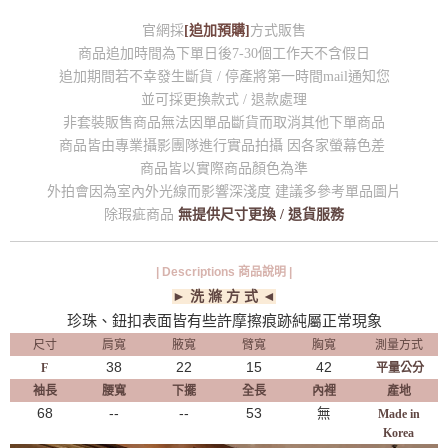
官網採
[追加預購]
方式販售
商品追加時間為下單日後7-30個工作天不含假日
追加期間若不幸發生斷貨 / 停產將第一時間mail通知您
並可採更換款式 / 退款處理
非套裝販售商品無法因單品斷貨而取消其他下單商品
商品皆由專業攝影團隊進行實品拍攝 因各家螢幕色差
商品皆以實際商品顏色為準
外拍會因為室內外光線而影響深淺度 建議多參考單品圖片
除瑕疵商品
無提供尺寸更換 / 退貨服務
| Descriptions 商品說明 |
► 洗 滌 方 式 ◄
珍珠、鈕扣表面皆有些許摩擦痕跡純屬正常現象
尺寸
肩寬
腋寬
臂寬
胸寬
測量方式
38
22
15
42
F
平量公分
袖長
腰寬
下擺
全長
內裡
產地
68
--
--
53
無
Made in
Korea