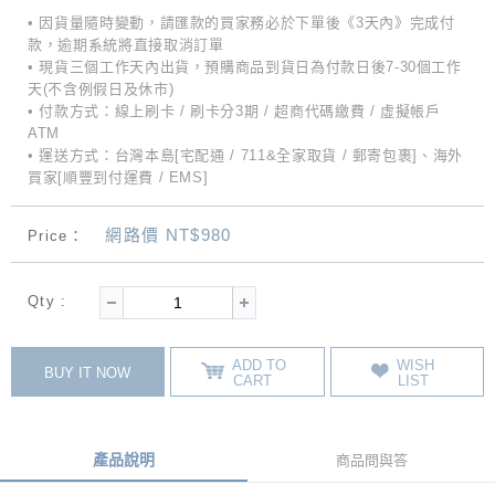
• 因貨量隨時變動，請匯款的買家務必於下單後《3天內》完成付
款，逾期系統將直接取消訂單
• 現貨三個工作天內出貨，預購商品到貨日為付款日後7-30個工作
天(不含例假日及休市)
• 付款方式：線上刷卡 / 刷卡分3期 / 超商代碼繳費 / 虛擬帳戶
ATM
• 運送方式：台灣本島[宅配通 / 711&全家取貨 / 郵寄包裹]、海外
買家[順豐到付運費 / EMS]
網路價 NT$980
Price：
Qty :
ADD TO
WISH
BUY IT NOW
CART
LIST
產品說明
商品問與答