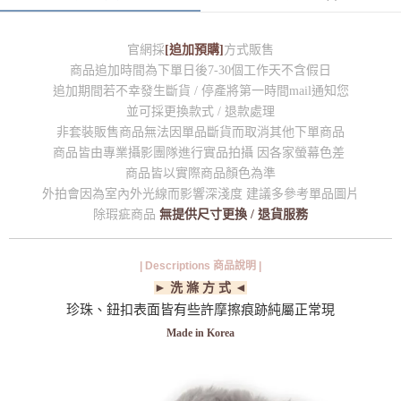
官網採
[追加預購]
方式販售
商品追加時間為下單日後7-30個工作天不含假日
追加期間若不幸發生斷貨 / 停產將第一時間mail通知您
並可採更換款式 / 退款處理
非套裝販售商品無法因單品斷貨而取消其他下單商品
商品皆由專業攝影團隊進行實品拍攝 因各家螢幕色差
商品皆以實際商品顏色為準
外拍會因為室內外光線而影響深淺度 建議多參考單品圖片
除瑕疵商品
無提供尺寸更換 / 退貨服務
| Descriptions 商品說明 |
► 洗 滌 方 式 ◄
珍珠、鈕扣表面皆有些許摩擦痕跡純屬正常現
Made in Korea