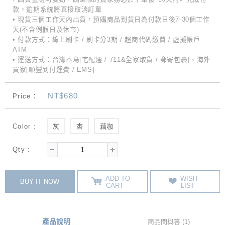
款，逾期系統將直接取消訂單
• 現貨三個工作天內出貨，預購商品到貨日為付款日後7-30個工作
天(不含例假日及休市)
• 付款方式：線上刷卡 / 刷卡分3期 / 超商代碼繳費 / 虛擬帳戶
ATM
• 運送方式：台灣本島[宅配通 / 711&全家取貨 / 郵寄包裹]、海外
買家[順豐到付運費 / EMS]
NT$680
Price：
Color :
灰
杏
藕咖
Qty :
ADD TO
WISH
BUY IT NOW
CART
LIST
產品說明
商品問與答 (1)