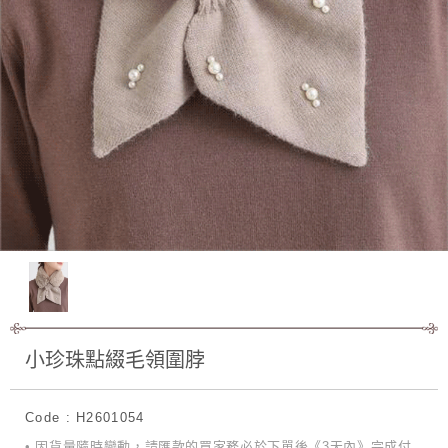
小珍珠點綴毛領圍脖
Code : H2601054
• 因貨量隨時變動，請匯款的買家務必於下單後《3天內》完成付