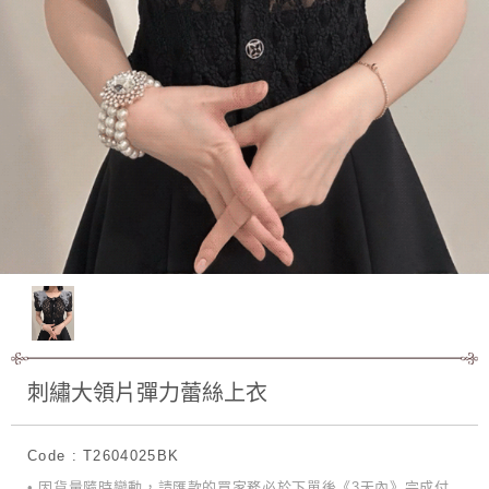
刺繡大領片彈力蕾絲上衣
Code : T2604025BK
• 因貨量隨時變動，請匯款的買家務必於下單後《3天內》完成付