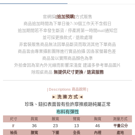
官網採
[追加預購]
方式販售
商品追加時間為下單日後7-30個工作天不含假日
追加期間若不幸發生斷貨 / 停產將第一時間mail通知您
並可採更換款式 / 退款處理
非套裝販售商品無法因單品斷貨而取消其他下單商品
商品皆由專業攝影團隊進行實品拍攝 因各家螢幕色差
商品皆以實際商品顏色為準
外拍會因為室內外光線而影響深淺度 建議多參考單品圖片
除瑕疵商品
無提供尺寸更換 / 退貨服務
| Descriptions 商品說明 |
► 洗 滌 方 式 ◄
珍珠、鈕扣表面皆有些許摩擦痕跡純屬正常
布料有彈性
尺寸
肩寬
腋寬
臂寬
胸寬
測量方式
36
23
13
46
F
平量公分
袖長
腰寬
下擺
全長
內裡
產地