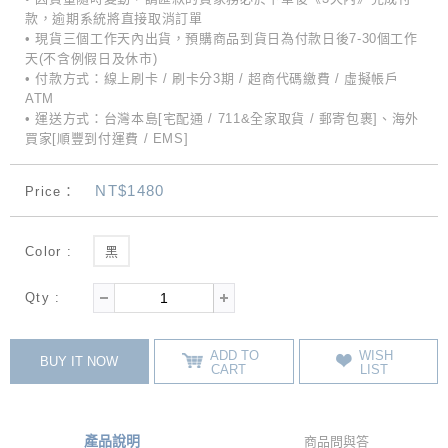
款，逾期系統將直接取消訂單
• 現貨三個工作天內出貨，預購商品到貨日為付款日後7-30個工作
天(不含例假日及休市)
• 付款方式：線上刷卡 / 刷卡分3期 / 超商代碼繳費 / 虛擬帳戶
ATM
• 運送方式：台灣本島[宅配通 / 711&全家取貨 / 郵寄包裹]、海外
買家[順豐到付運費 / EMS]
NT$1480
Price：
Color :
黑
Qty :
ADD TO
WISH
BUY IT NOW
CART
LIST
產品說明
商品問與答