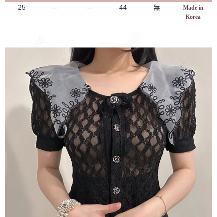
25
--
--
44
無
Made in
Korea