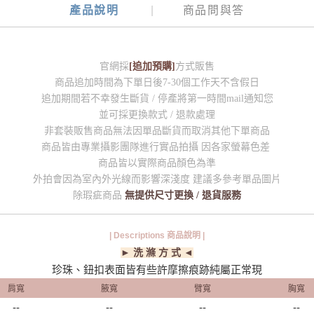
產品說明
商品問與答
官網採
[追加預購]
方式販售
商品追加時間為下單日後7-30個工作天不含假日
追加期間若不幸發生斷貨 / 停產將第一時間mail通知您
並可採更換款式 / 退款處理
非套裝販售商品無法因單品斷貨而取消其他下單商品
商品皆由專業攝影團隊進行實品拍攝 因各家螢幕色差
商品皆以實際商品顏色為準
外拍會因為室內外光線而影響深淺度 建議多參考單品圖片
除瑕疵商品
無提供尺寸更換 / 退貨服務
| Descriptions 商品說明 |
► 洗 滌 方 式 ◄
珍珠、鈕扣表面皆有些許摩擦痕跡純屬正常現
肩寬
腋寬
臂寬
胸寬
--
--
--
--