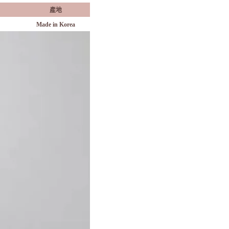
產地
Made in Korea