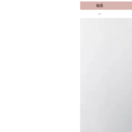
袖長
--