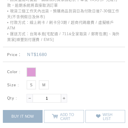
款，逾期系統將直接取消訂單
• 現貨三個工作天內出貨，預購商品到貨日為付款日後7-30個工作
天(不含例假日及休市)
• 付款方式：線上刷卡 / 刷卡分3期 / 超商代碼繳費 / 虛擬帳戶
ATM
• 運送方式：台灣本島[宅配通 / 711&全家取貨 / 郵寄包裹]、海外
買家[順豐到付運費 / EMS]
NT$1680
Price：
Color :
Size :
S
M
Qty :
ADD TO
WISH
BUY IT NOW
CART
LIST