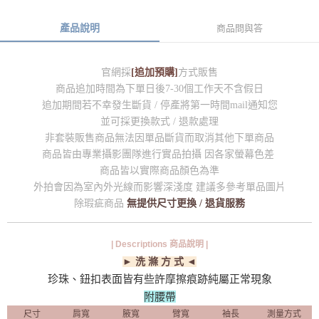
產品說明
商品問與答
官網採
[追加預購]
方式販售
商品追加時間為下單日後7-30個工作天不含假日
追加期間若不幸發生斷貨 / 停產將第一時間mail通知您
並可採更換款式 / 退款處理
非套裝販售商品無法因單品斷貨而取消其他下單商品
商品皆由專業攝影團隊進行實品拍攝 因各家螢幕色差
商品皆以實際商品顏色為準
外拍會因為室內外光線而影響深淺度 建議多參考單品圖片
除瑕疵商品
無提供尺寸更換 / 退貨服務
| Descriptions 商品說明 |
► 洗 滌 方 式 ◄
珍珠、鈕扣表面皆有些許摩擦痕跡純屬正常現象
附腰帶
尺寸
肩寬
腋寬
臂寬
袖長
測量方式