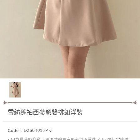
雪紡蓬袖西裝領雙排釦洋裝
Code : D2604015PK
• 因貨量隨時變動，請匯款的買家務必於下單後《3天內》完成付