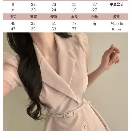
32
23
18
27
S
平量公分
33
24
19
27
M
胸寬
腰寬
臀寬
全長
內裡
產地
45
33
51
77
有
Made in
47
35
53
77
Korea