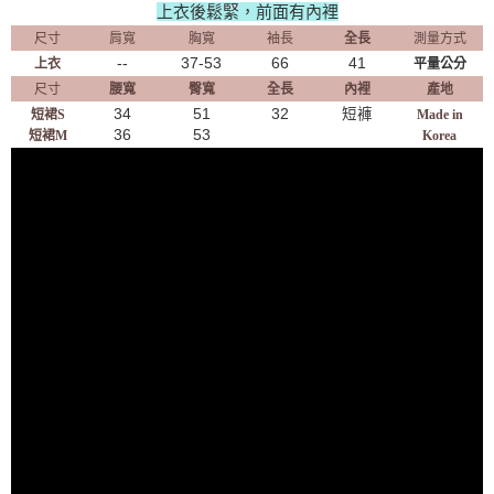
上衣後鬆緊，前面有內裡
尺寸
肩寬
胸寬
袖長
全長
測量方式
--
37-53
66
41
上衣
平量公分
尺寸
腰寬
臀寬
全長
內裡
產地
34
51
32
短褲
短裙S
Made in
36
53
短裙M
Korea