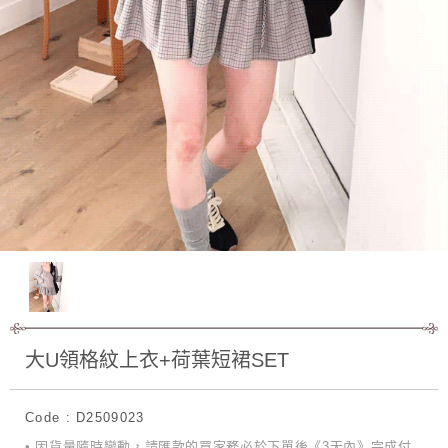
大U領格紋上衣+荷葉短裙SET
Code : D2509023
• 因貨量隨時變動，請匯款的買家務必於下單後《3天內》完成付