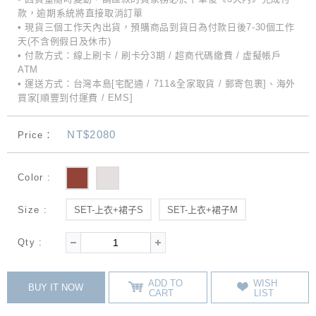
款，逾期系統將直接取消訂單
• 現貨三個工作天內出貨，預購商品到貨日為付款日後7-30個工作
天(不含例假日及休市)
• 付款方式：線上刷卡 / 刷卡分3期 / 超商代碼繳費 / 虛擬帳戶
ATM
• 運送方式：台灣本島[宅配通 / 711&全家取貨 / 郵寄包裹]、海外
買家[順豐到付運費 / EMS]
NT$2080
Price：
Color :
Size :
SET-上衣+裙子S
SET-上衣+裙子M
Qty :
ADD TO
WISH
BUY IT NOW
CART
LIST