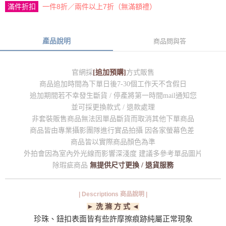
滿件折扣
一件8折／兩件以上7折（無滿額禮）
產品說明
商品問與答
官網採
[追加預購]
方式販售
商品追加時間為下單日後7-30個工作天不含假日
追加期間若不幸發生斷貨 / 停產將第一時間mail通知您
並可採更換款式 / 退款處理
非套裝販售商品無法因單品斷貨而取消其他下單商品
商品皆由專業攝影團隊進行實品拍攝 因各家螢幕色差
商品皆以實際商品顏色為準
外拍會因為室內外光線而影響深淺度 建議多參考單品圖片
除瑕疵商品
無提供尺寸更換 / 退貨服務
| Descriptions 商品說明 |
► 洗 滌 方 式 ◄
珍珠、鈕扣表面皆有些許摩擦痕跡純屬正常現象