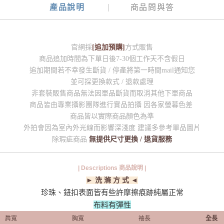
產品說明
商品問與答
官網採
[追加預購]
方式販售
商品追加時間為下單日後7-30個工作天不含假日
追加期間若不幸發生斷貨 / 停產將第一時間mail通知您
並可採更換款式 / 退款處理
非套裝販售商品無法因單品斷貨而取消其他下單商品
商品皆由專業攝影團隊進行實品拍攝 因各家螢幕色差
商品皆以實際商品顏色為準
外拍會因為室內外光線而影響深淺度 建議多參考單品圖片
除瑕疵商品
無提供尺寸更換 / 退貨服務
| Descriptions 商品說明 |
► 洗 滌 方 式 ◄
珍珠、鈕扣表面皆有些許摩擦痕跡純屬正常
布料有彈性
肩寬
胸寬
袖長
全長