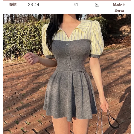
28-44
--
41
無
短裙
Made in
Korea