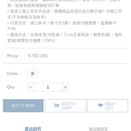
款，逾期系統將直接取消訂單
• 現貨三個工作天內出貨，預購商品到貨日為付款日後7-30個工作
天(不含例假日及休市)
• 付款方式：線上刷卡 / 刷卡分3期 / 超商代碼繳費 / 虛擬帳戶
ATM
• 運送方式：台灣本島[宅配通 / 711&全家取貨 / 郵寄包裹]、海外
買家[順豐到付運費 / EMS]
NT$1280
Price：
Color :
黃
Qty :
ADD TO
WISH
BUY IT NOW
CART
LIST
產品說明
商品問與答