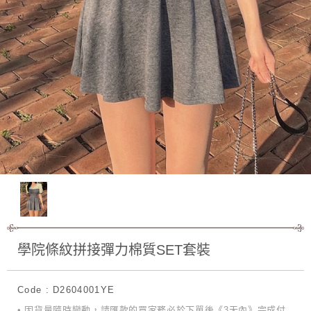
學院條紋拼接彈力棉質SET套裝
Code : D2604001YE
• 因貨量隨時變動，請匯款的買家務必於下單後《3天內》完成付