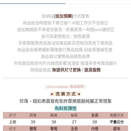
官網採
[追加預購]
方式販售
商品追加時間為下單日後7-30個工作天不含假日
追加期間若不幸發生斷貨 / 停產將第一時間mail通知您
並可採更換款式 / 退款處理
非套裝販售商品無法因單品斷貨而取消其他下單商品
商品皆由專業攝影團隊進行實品拍攝 因各家螢幕色差
商品皆以實際商品顏色為準
外拍會因為室內外光線而影響深淺度 建議多參考單品圖片
除瑕疵商品
無提供尺寸更換 / 退貨服務
| Descriptions 商品說明 |
► 洗 滌 方 式 ◄
珍珠、鈕扣表面皆有些許摩擦痕跡純屬正常現象
布料有彈性
尺寸
肩寬
胸寬
袖長
全長
測量方式
39
38
27
38
上衣
平量公分
尺寸
腰寬
臀寬
全長
內裡
產地